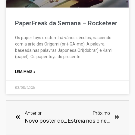
PaperFreak da Semana – Rocketeer
Os paper toys existem há vários séculos, nascendo
com a arte dos Origami (or-i-GA-me). A palavra
baseada nas palavras Japonesa Ori(dobrar) e Kami
(papel). Os paper toys do presente
LEIA MAIS »
03/08/2026
Anterior
Próximo
Novo pôster do filme "O Homem de Aço"
Estreia nos cinemas Homem de Ferro 3