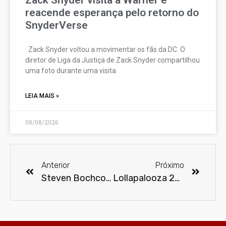
Zack Snyder visita a Warner e
reacende esperança pelo retorno do
SnyderVerse
Zack Snyder voltou a movimentar os fãs da DC. O
diretor de Liga da Justiça de Zack Snyder compartilhou
uma foto durante uma visita
LEIA MAIS »
08/08/2026
Anterior
Próximo
Steven Bochco morre aos 74 anos
Lollapalooza 2018 se consagra como o melhor Festival de música no Brasil