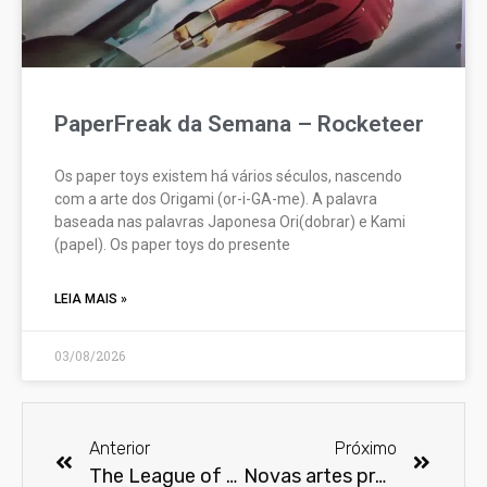
PaperFreak da Semana – Rocketeer
Os paper toys existem há vários séculos, nascendo
com a arte dos Origami (or-i-GA-me). A palavra
baseada nas palavras Japonesa Ori(dobrar) e Kami
(papel). Os paper toys do presente
LEIA MAIS »
03/08/2026
Anterior
Próximo
The League of Extraordinary Gentlemen será uma série de TV
Novas artes promocionais de Batman v Superman