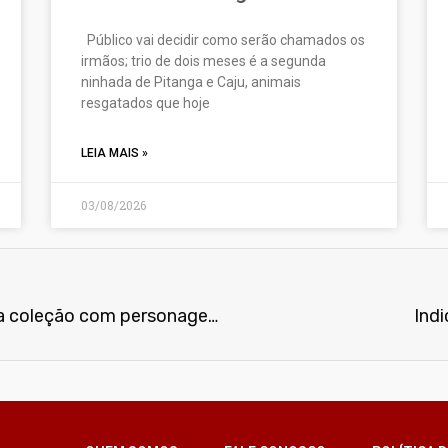
Público vai decidir como serão chamados os
irmãos; trio de dois meses é a segunda
ninhada de Pitanga e Caju, animais
resgatados que hoje
LEIA MAIS »
03/08/2026
Lanchonete Mundo Animal lança coleção com personagens do universo do Batman
Ind