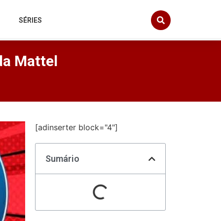
SÉRIES
da Mattel
[adinserter block="4"]
Sumário