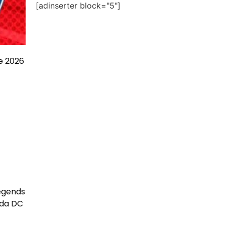
[adinserter block="5"]
e 2026
Legends
 da DC