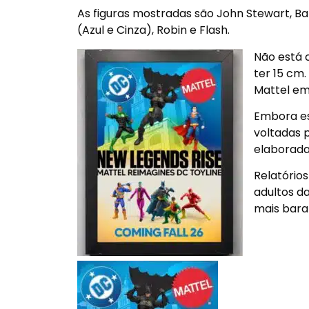
As figuras mostradas são John Stewart, B
(Azul e Cinza), Robin e Flash.
Não está c
ter 15 cm.
Mattel em
Embora es
voltadas 
elaborada
Relatórios
adultos da
mais bara