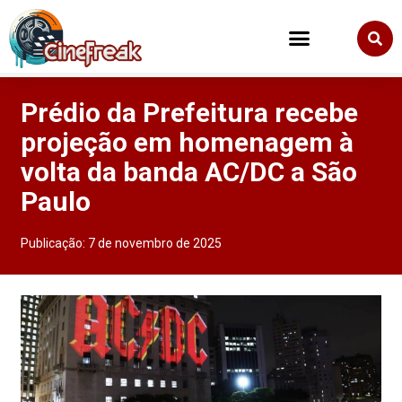
Prédio da Prefeitura recebe
projeção em homenagem à
volta da banda AC/DC a São
Paulo
Publicação:
7 de novembro de 2025