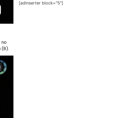
[adinserter block="5"]
 no
 (8).