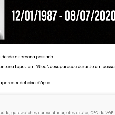
ta desde a semana passada.
 Santana Lopez em “Glee”, desapareceu durante um passe
.
saparecer debaixo d’água.
teúdo, gatewatcher, apresentador, ator, diretor, CEO da VGF