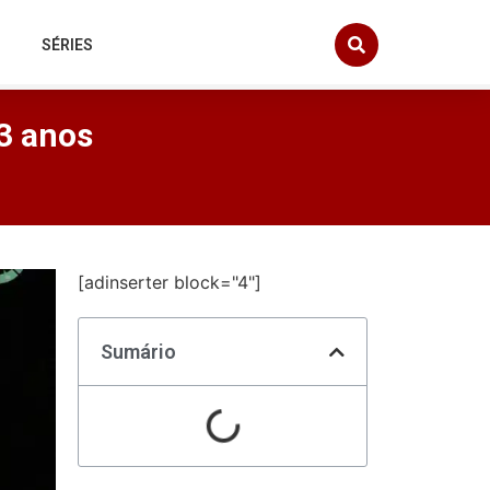
SÉRIES
33 anos
[adinserter block="4"]
Sumário