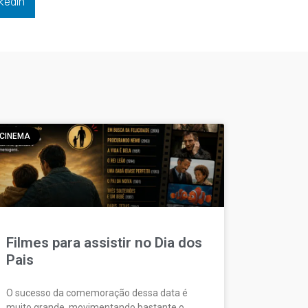
kedIn
CINEMA
Filmes para assistir no Dia dos
Pais
O sucesso da comemoração dessa data é
muito grande, movimentando bastante o