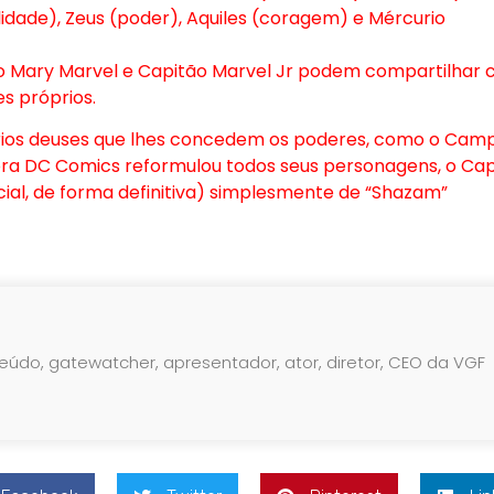
bilidade), Zeus (poder), Aquiles (coragem) e Mércurio
o Mary Marvel e Capitão Marvel Jr podem compartilhar
es próprios.
prios deuses que lhes concedem os poderes, como o Cam
ora DC Comics reformulou todos seus personagens, o Cap
ial, de forma definitiva) simplesmente de “Shazam”
teúdo, gatewatcher, apresentador, ator, diretor, CEO da VGF