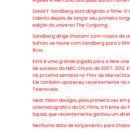
Aquiles e Mercúrio, dos quais Batson obté
David F. Sandberg está dirigindo o filme.
talento depois de lançar seu primeiro lon
edição do universo The Conjuring.
Sandberg dirige Shazam! com roteiro de H
Safran, se reune com Sandberg para o fi
Bros.
Esta é uma grande jogada para a New Line e
de sucesso da NBC, Chuck, de 2007-2012. E
na próxima semana no Thor de Marvel Stu
Ele também apareceu recentemente na He
Telenovela.
Heat Vision divulgou pela primeira vez em 
cinematográfico da DC Films, à frente do F
Squad, que recentemente ganhou um diret
Nenhuma data de lançamento para Shazam! e