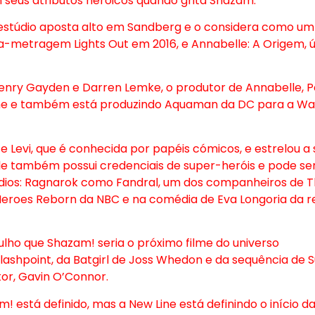
m seus atributos heróicos quando grita Shazam.
 O estúdio aposta alto em Sandberg e o considera como um
ga-metragem Lights Out em 2016, e Annabelle: A Origem, 
enry Gayden e Darren Lemke, o produtor de Annabelle, P
lme e também está produzindo Aquaman da DC para a Wa
 Levi, que é conhecida por papéis cómicos, e estrelou a 
le também possui credenciais de super-heróis e pode ser
dios: Ragnarok como Fandral, um dos companheiros de T
roes Reborn da NBC e na comédia de Eva Longoria da r
julho que Shazam! seria o próximo filme do universo
lashpoint, da Batgirl de Joss Whedon e da sequência de S
or, Gavin O’Connor.
stá definido, mas a New Line está definindo o início d