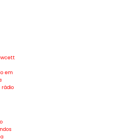
awcett
do em
a
 rádio
 o
undos
ta