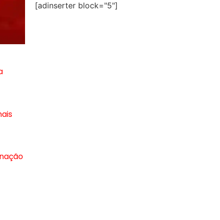
[adinserter block="5"]
a
ais
inação