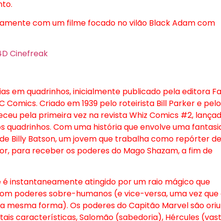
nto.
neamente com um filme focado no vilão Black Adam com
ias em quadrinhos, inicialmente publicado pela editora F
Comics. Criado em 1939 pelo roteirista Bill Parker e pelo
eceu pela primeira vez na revista Whiz Comics #2, lança
dos quadrinhos. Com uma história que envolve uma fantasi
 de Billy Batson, um jovem que trabalha como repórter de
rior, para receber os poderes do Mago Shazam, a fim de
e é instantaneamente atingido por um raio mágico que
com poderes sobre-humanos (e vice-versa, uma vez que
da mesma forma). Os poderes do Capitão Marvel são ori
tais características, Salomão (sabedoria), Hércules (vas