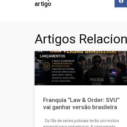
artigo
Artigos Relacio
LANÇAMENTOS
Franquia “Law & Order: SVU”
vai ganhar versão brasileira
Os fãs de séries policiais terão um motivo
especial para comemorar. A consagrada