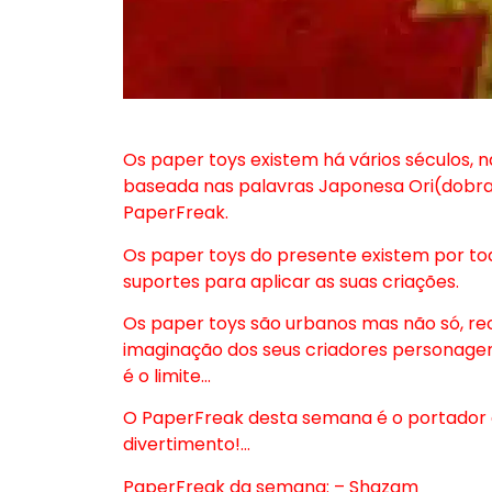
Os paper toys existem há vários séculos,
baseada nas palavras Japonesa Ori(dobrar
PaperFreak.
Os paper toys do presente existem por to
suportes para aplicar as suas criações.
Os paper toys são urbanos mas não só, r
imaginação dos seus criadores personagens
é o limite…
O PaperFreak desta semana é o portador
divertimento!…
PaperFreak da semana: – Shazam