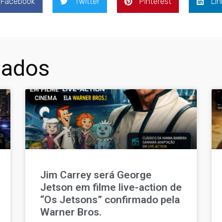
Facebook
Twitter
Pinterest
Lin
nados
CINEMA
Jim Carrey será George
Jetson em filme live-action de
“Os Jetsons” confirmado pela
Warner Bros.