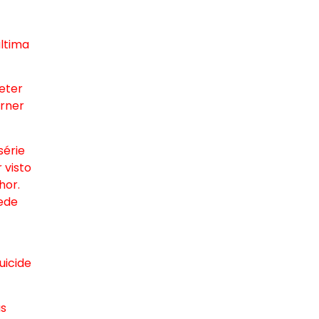
última
eter
rner
série
 visto
hor.
ede
uicide
as