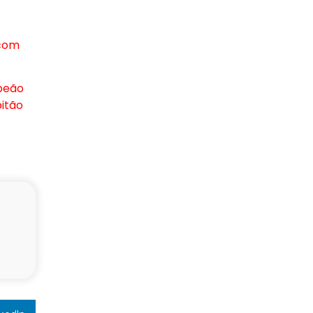
 com
peão
itão