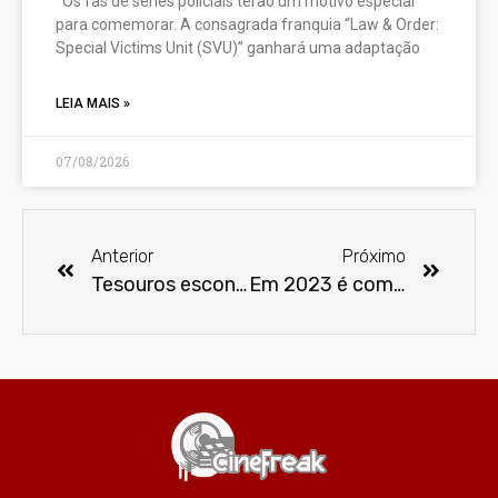
Os fãs de séries policiais terão um motivo especial
para comemorar. A consagrada franquia “Law & Order:
Special Victims Unit (SVU)” ganhará uma adaptação
LEIA MAIS »
07/08/2026
Anterior
Próximo
Tesouros escondidos de “Conan, o Bárbaro” são revelados em livro
Em 2023 é comemorado o 80º aniversário da estreia cinematográfica do Batman