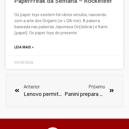
PaperFreak da Semana – Rocketeer
Os paper toys existem há vários séculos, nascendo
com a arte dos Origami (or-i-GA-me). A palavra
baseada nas palavras Japonesa Ori(dobrar) e Kami
(papel). Os paper toys do presente
LEIA MAIS »
03/08/2026
Anterior
Próximo
Lenovo permite que a DreamWorks Animation desbloqueie o potencial de desempenho do resfriamento líquido
Panini prepara o lançamento de obras do Cavaleiro da Lua aproveitando a chegada da nova série do Disney+