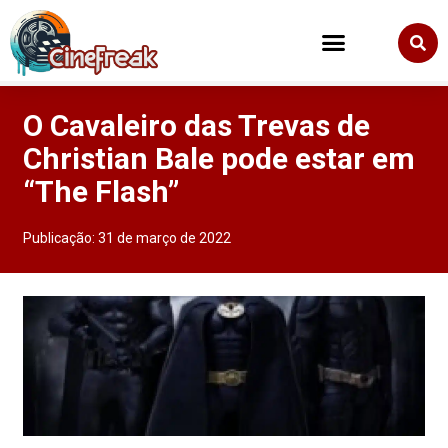
O Cavaleiro das Trevas de
Christian Bale pode estar em
“The Flash”
Publicação:
31 de março de 2022