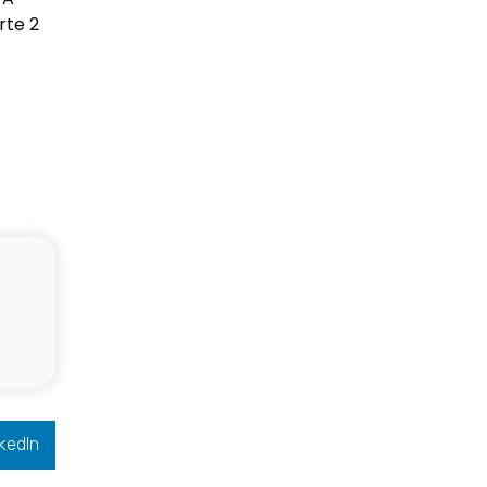
rte 2
kedIn