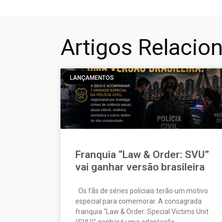
Artigos Relacio
LANÇAMENTOS
Franquia “Law & Order: SVU”
vai ganhar versão brasileira
Os fãs de séries policiais terão um motivo
especial para comemorar. A consagrada
franquia “Law & Order: Special Victims Unit
(SVU)” ganhará uma adaptação