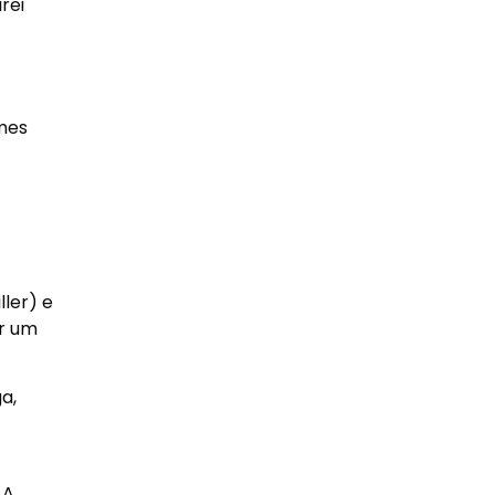
rei
ames
ler) e
er um
a,
 A