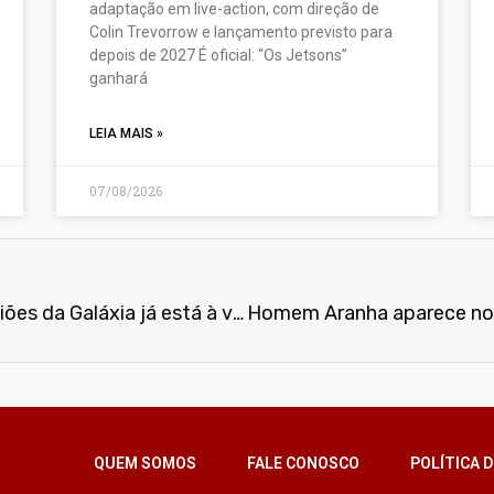
adaptação em live-action, com direção de
Colin Trevorrow e lançamento previsto para
depois de 2027 É oficial: “Os Jetsons”
ganhará
LEIA MAIS »
07/08/2026
Primeira peça do diorama Guardiões da Galáxia já está à venda na Iron Studios Concept Store
QUEM SOMOS
FALE CONOSCO
POLÍTICA D