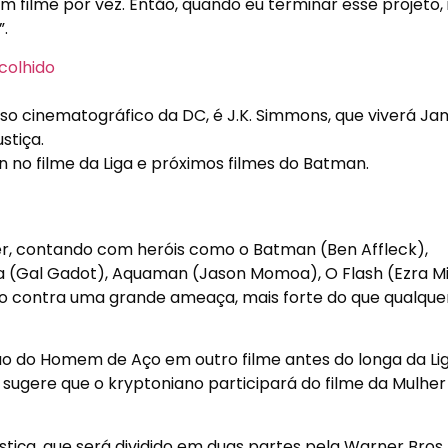
 filme por vez. Então, quando eu terminar esse projeto, i
.
so cinematográfico da DC, é J.K. Simmons, que viverá J
stiça.
 no filme da Liga e próximos filmes do Batman.
yder, contando com heróis como o Batman (Ben Affleck),
a (Gal Gadot), Aquaman (Jason Momoa), O Flash (Ezra Mil
ndo contra uma grande ameaça, mais forte do que qualqu
ção do Homem de Aço em outro filme antes do longa da Lig
 sugere que o kryptoniano participará do filme da Mulher
ustiça, que será dividido em duas partes pela Warner Bros.