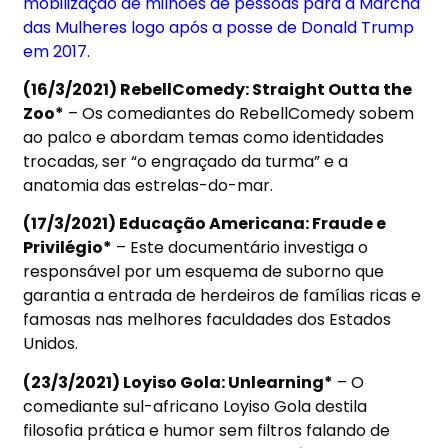
mobilização de milhões de pessoas para a Marcha
das Mulheres logo após a posse de Donald Trump
em 2017.
(16/3/2021) RebellComedy: Straight Outta the
Zoo*
– Os comediantes do RebellComedy sobem
ao palco e abordam temas como identidades
trocadas, ser “o engraçado da turma” e a
anatomia das estrelas-do-mar.
(17/3/2021) Educação Americana: Fraude e
Privilégio*
– Este documentário investiga o
responsável por um esquema de suborno que
garantia a entrada de herdeiros de famílias ricas e
famosas nas melhores faculdades dos Estados
Unidos.
(23/3/2021) Loyiso Gola: Unlearning*
– O
comediante sul-africano Loyiso Gola destila
filosofia prática e humor sem filtros falando de