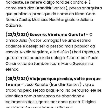
Nordeste, se refere a algo fora de controle. É
como está Zizo (Irandhir Santos), poeta anarquista
que publica o jornal que dá nome ao filme. Com
Nanda Costa, Matheus Nachtergaele e Juliano
Cazarré.
(22/3/2021) Socorro, Virei uma Garota!
– O
tímido Júlio (Victor Lamoglia) vê uma estrela
cadente e deseja ser a pessoa mais popular da
escola. No dia seguinte, ele é Júlia (Thati Lopes), a
garota mais popular do colégio. Escrito por Paulo
Cursino, conta também com Manu Gavassi no
elenco.
(25/3/2021) Viajo porque preciso, volto porque
te amo
– José Renato (Irandhir Santos) viaja a
trabalho pelo sertão brasileiro. No percurso, ele se
identifica com a sensação de abandono e
isolamento dos lugares por onde passa. Dirigido
por Karim Aïnouz e Marcelo Gomes.