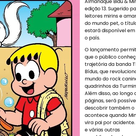
Almanaque Bidu & Mi
edição 13. Sugerido p
leitores mirins e ama
do mundo pet, o títul
estará disponível em
o país.
O lançamento permit
que o público conheç
trajetória da banda 
Bídus, que revolucion
mundo do rock canin
quadrinhos da Turmin
Além disso, ao longo 
páginas, será possíve
descobrir também o
acontece quando Mi
vira pai por acidente.
e várias outras