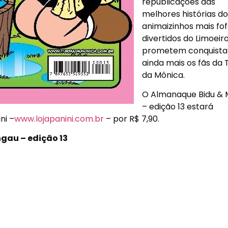
republicações das
melhores histórias do
animaizinhos mais fof
divertidos do Limoeir
prometem conquista
ainda mais os fãs da
da Mônica.
O Almanaque Bidu & 
– edição 13 estará
ni –
www.lojapanini.com.br
– por R$ 7,90.
gau – edição 13