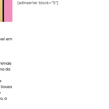
[adinserter block="5"]
ível em
nimais
ma da
a
e Sousa
o
o, a