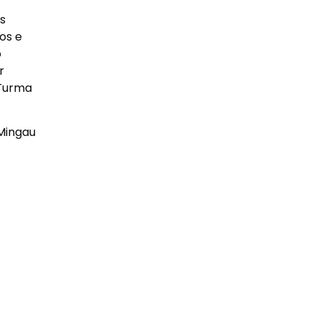
s
os e
o
r
 Turma
Mingau