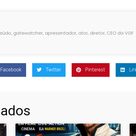
teúdo, gatewatcher, apresentador, ator, diretor, CEO da VGF
Facebook
Twitter
Pinterest
Lin
nados
CINEMA