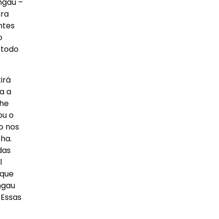
ngau –
ara
ntes
o
 todo
irá
a a
The
ou o
o nos
ha.
das
l
 que
ngau
 Essas