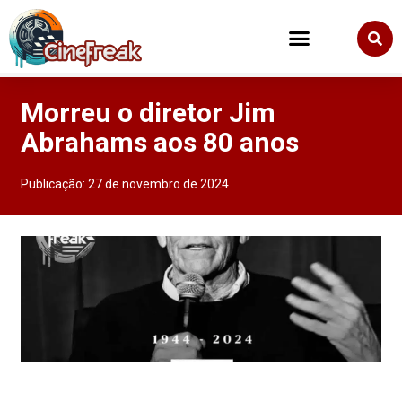
Morreu o diretor Jim
Abrahams aos 80 anos
Publicação:
27 de novembro de 2024