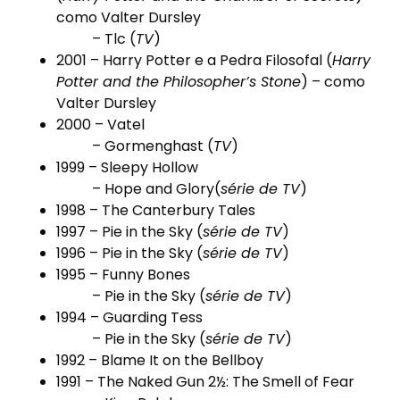
como
Valter Dursley
–
Tlc
(
TV
)
2001 – Harry Potter e a Pedra Filosofal (
Harry
Potter and the Philosopher’s Stone
) – como
Valter Dursley
2000 – Vatel
– Gormenghast (
TV
)
1999 –
Sleepy Hollow
–
Hope and Glory
(
série de TV
)
1998 – The Canterbury Tales
1997 –
Pie in the Sky
(
série de TV
)
1996 –
Pie in the Sky
(
série de TV
)
1995 – Funny Bones
–
Pie in the Sky
(
série de TV
)
1994 –
Guarding Tess
–
Pie in the Sky
(
série de TV
)
1992 –
Blame It on the Bellboy
1991 – The Naked Gun 2½: The Smell of Fear