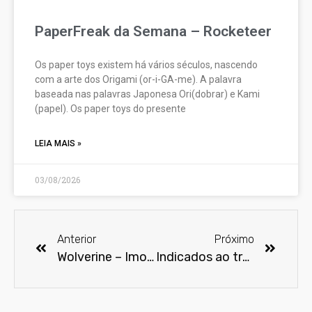
PaperFreak da Semana – Rocketeer
Os paper toys existem há vários séculos, nascendo
com a arte dos Origami (or-i-GA-me). A palavra
baseada nas palavras Japonesa Ori(dobrar) e Kami
(papel). Os paper toys do presente
LEIA MAIS »
03/08/2026
Anterior
Próximo
Wolverine – Imortal lança seu primeiro trailer
Indicados ao troféu HQ Mix 2013