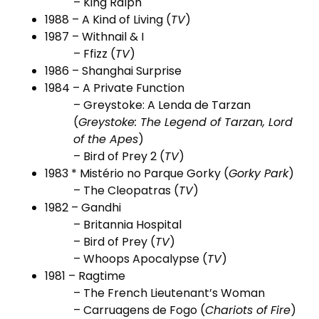
–
King Ralph
1988 –
A Kind of Living
(
TV
)
1987 –
Withnail & I
–
Ffizz
(
TV
)
1986 – Shanghai Surprise
1984 –
A Private Function
–
Greystoke: A Lenda de Tarzan
(
Greystoke: The Legend of Tarzan, Lord
of the Apes
)
–
Bird of Prey 2
(
TV
)
1983 *
Mistério no Parque Gorky
(
Gorky Park
)
–
The Cleopatras
(
TV
)
1982 – Gandhi
–
Britannia Hospital
–
Bird of Prey
(
TV
)
–
Whoops Apocalypse
(
TV
)
1981 – Ragtime
–
The French Lieutenant’s Woman
–
Carruagens de Fogo
(
Chariots of Fire
)