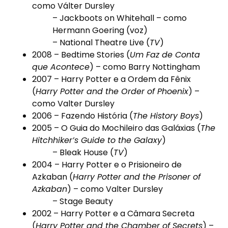
como
Válter Dursley
–
Jackboots on Whitehall
– como
Hermann Goering (voz)
–
National Theatre Live
(
TV
)
2008 – Bedtime Stories (
Um Faz de Conta
que Acontece
) – como Barry Nottingham
2007 –
Harry Potter e a Ordem da Fênix
(
Harry Potter and the Order of Phoenix
) –
como
Valter Dursley
2006 –
Fazendo História
(
The History Boys
)
2005 –
O Guia do Mochileiro das Galáxias
(
The
Hitchhiker’s Guide to the Galaxy
)
– Bleak House (
TV
)
2004 – Harry Potter e o Prisioneiro de
Azkaban (
Harry Potter and the Prisoner of
Azkaban
) – como
Valter Dursley
–
Stage Beauty
2002 –
Harry Potter e a Câmara Secreta
(
Harry Potter and the Chamber of Secrets
) –