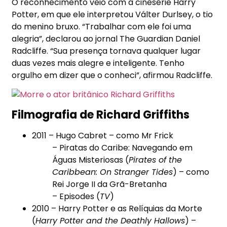
O reconhecimento veio com a cinesérie Harry
Potter, em que ele interpretou Válter Durlsey, o tio
do menino bruxo. “Trabalhar com ele foi uma
alegria”, declarou ao jornal The Guardian Daniel
Radcliffe. “Sua presença tornava qualquer lugar
duas vezes mais alegre e inteligente. Tenho
orgulho em dizer que o conheci”, afirmou Radcliffe.
Filmografia de Richard Griffiths
2011 –
Hugo Cabret
– como Mr Frick
–
Piratas do Caribe: Navegando em
Águas Misteriosas
(
Pirates of the
Caribbean: On Stranger Tides
) – como
Rei Jorge II da Grã-Bretanha
–
Episodes
(
TV
)
2010 –
Harry Potter e as Relíquias da Morte
(
Harry Potter and the Deathly Hallows
) –