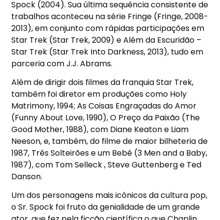
Spock (2004). Sua última sequência consistente de
trabalhos aconteceu na série Fringe (Fringe, 2008-
2013), em conjunto com rápidas participações em
Star Trek (Star Trek, 2009) e Além da Escuridão –
Star Trek (Star Trek Into Darkness, 2013), tudo em
parceria com J.J. Abrams.
Além de dirigir dois filmes da franquia Star Trek,
também foi diretor em produções como Holy
Matrimony, 1994; As Coisas Engraçadas do Amor
(Funny About Love, 1990), O Preço da Paixão (The
Good Mother, 1988), com Diane Keaton e Liam
Neeson, e, também, do filme de maior bilheteria de
1987, Três Solteirões e um Bebê (3 Men and a Baby,
1987), com Tom Selleck , Steve Guttenberg e Ted
Danson.
Um dos personagens mais icônicos da cultura pop,
o Sr. Spock foi fruto da genialidade de um grande
ator, que fez pela ficção científica o que Chaplin