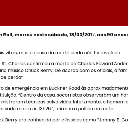
n Roll, morreu neste sábado, 18/03/201
7,
aos 90 anos
s vitais, mas a causa da morte ainda não foi revelada.
 St. Charles confirmou a morte de Charles Edward Ande
io músico Chuck Berry. De acordo com os oficiais, a famí
 de perda”
ico de emergência em Buckner Road às aproximadament
instituição. “Dentro da casa, socorristas observaram um 
istraram técnicas salva vidas. Infelizmente, o homem 
nciado morto às 13h26.”, afirmou a polícia em nota.
uck Berry era conhecido por clássicos como “Johnny B. Go