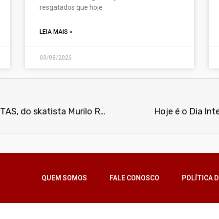
resgatados que hoje
LEIA MAIS »
03/08/2026
Premiere do vídeo SITUACIONISTAS, do skatista Murilo Romão na Câmara Municipal de São Paulo
Hoje é o Dia In
QUEM SOMOS
FALE CONOSCO
POLÍTICA D