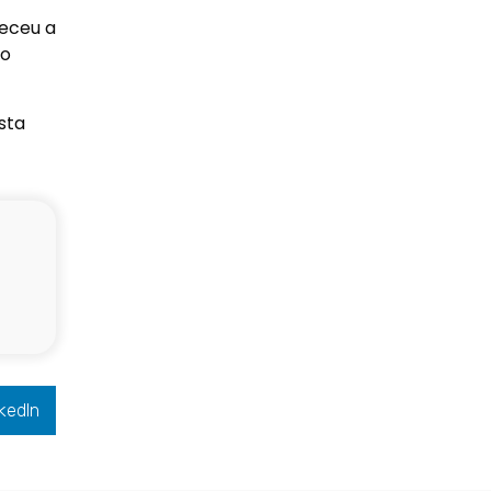
heceu a
do
sta
kedIn