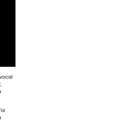
 vocal
,
a
oi
a