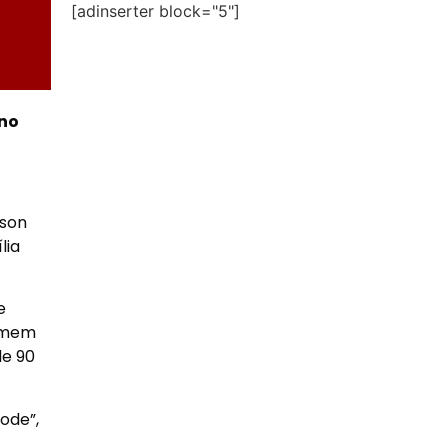
[adinserter block="5"]
 no
rson
lia
e
homem
de 90
ode”,