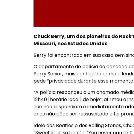
Chuck Berry, um dos pioneiros do Rock’
Missouri, nos Estados Unidos
.
Berry foi encontrado em sua casa sem sinai
O departamento de polícia do condado de
Berry Senior, mais conhecido como o lendár
pede “privacidade durante esse momento
“A polícia respondeu a um chamado méd
12h40 [horário local] de hoje”, afirmou a 
que não respondiam e imediatamente admin
anos não pôde ser ressuscitado e foi pronu
Ídolo dos Beatles e dos Rolling Stones, Ch
“Sweet little sixteen” e “You never can tell”.