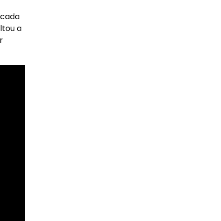
tocada
ltou a
r