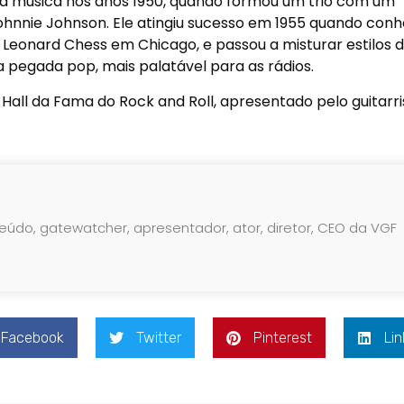
 à música nos anos 1950, quando formou um trio com um
 Johnnie Johnson. Ele atingiu sucesso em 1955 quando con
Leonard Chess em Chicago, e passou a misturar estilos 
 pegada pop, mais palatável para as rádios.
o Hall da Fama do Rock and Roll, apresentado pelo guitarri
teúdo, gatewatcher, apresentador, ator, diretor, CEO da VGF
Facebook
Twitter
Pinterest
Lin