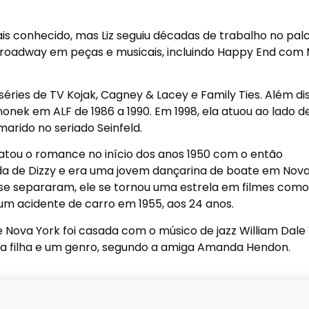
is conhecido, mas Liz seguiu décadas de trabalho no pal
 Broadway em peças e musicais, incluindo Happy End com 
éries de TV Kojak, Cagney & Lacey e Family Ties. Além dis
monek em ALF de 1986 a 1990. Em 1998, ela atuou ao lado d
marido no seriado Seinfeld.
elatou o romance no início dos anos 1950 com o então
da de Dizzy e era uma jovem dançarina de boate em Nova
se separaram, ele se tornou uma estrela em filmes como
m acidente de carro em 1955, aos 24 anos.
e Nova York foi casada com o músico de jazz William Dale
ma filha e um genro, segundo a amiga Amanda Hendon.