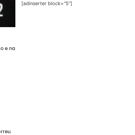
[adinserter block="5"]
co e na
orreu