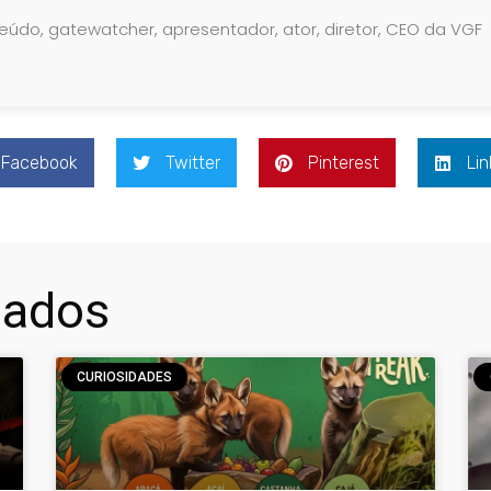
teúdo, gatewatcher, apresentador, ator, diretor, CEO da VGF
Facebook
Twitter
Pinterest
Lin
nados
CURIOSIDADES