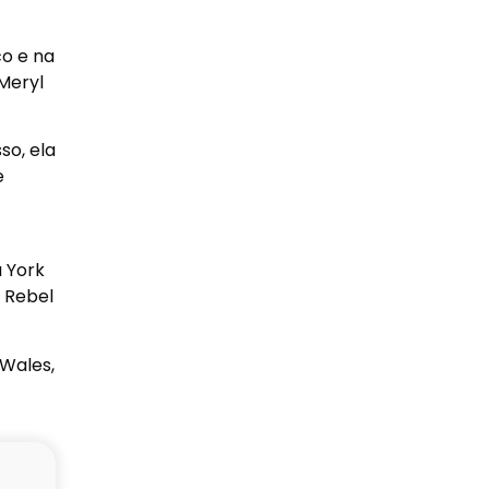
co e na
Meryl
so, ela
e
 York
 Rebel
 Wales,