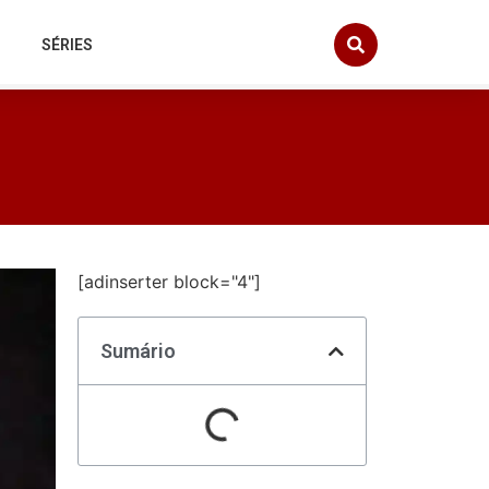
SÉRIES
[adinserter block="4"]
Sumário