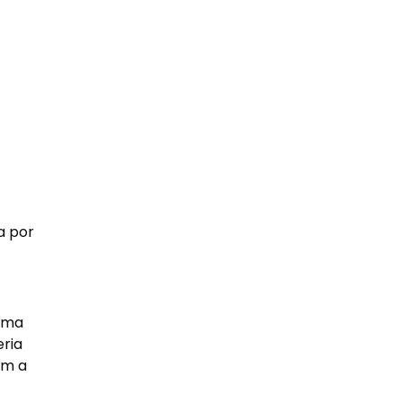
a por
 uma
eria
am a