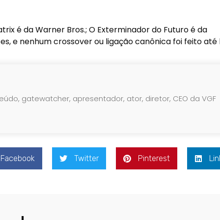
atrix é da Warner Bros.; O Exterminador do Futuro é da
s, e nenhum crossover ou ligação canônica foi feito até 
teúdo, gatewatcher, apresentador, ator, diretor, CEO da VGF
Facebook
Twitter
Pinterest
Lin