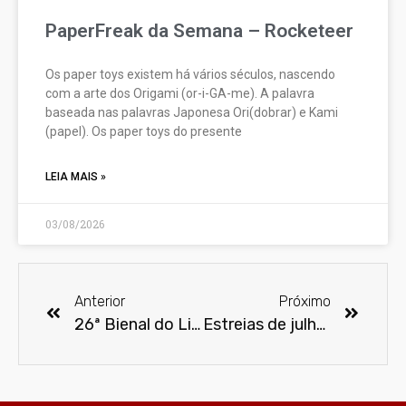
PaperFreak da Semana – Rocketeer
Os paper toys existem há vários séculos, nascendo
com a arte dos Origami (or-i-GA-me). A palavra
baseada nas palavras Japonesa Ori(dobrar) e Kami
(papel). Os paper toys do presente
LEIA MAIS »
03/08/2026
Anterior
Próximo
26ª Bienal do Livro de SP dá voz às crianças no Espaço Infantil
Estreias de julho na Netflix