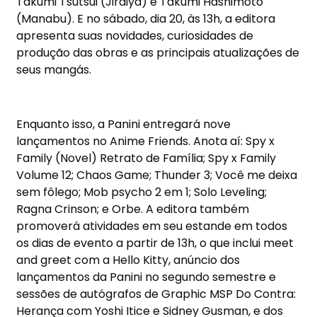
Takumi Tsutsui (Jiraiya) e Takumi Hashimoto
(Manabu). E no sábado, dia 20,
às 13h
, a editora
apresenta suas novidades, curiosidades de
produção das obras e as principais atualizações de
seus mangás.
Enquanto isso, a Panini entregará nove
lançamentos no Anime Friends. Anota aí: Spy x
Family (Novel) Retrato de Família; Spy x Family
Volume 12; Chaos Game; Thunder 3; Você me deixa
sem fôlego; Mob psycho 2 em 1; Solo Leveling;
Ragna Crinson; e Orbe. A editora também
promoverá atividades em seu estande em todos
os dias de evento
a partir de 13h
, o que inclui meet
and greet com a Hello Kitty, anúncio dos
lançamentos da Panini no segundo semestre e
sessões de autógrafos de Graphic MSP Do Contra:
Herança com Yoshi Itice e Sidney Gusman, e dos