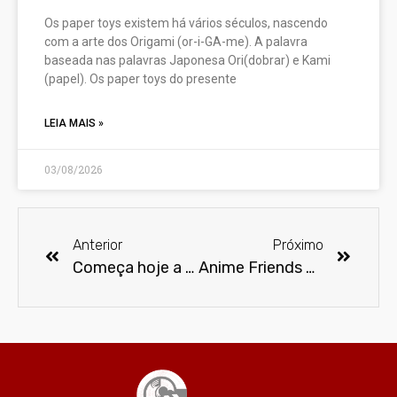
Os paper toys existem há vários séculos, nascendo
com a arte dos Origami (or-i-GA-me). A palavra
baseada nas palavras Japonesa Ori(dobrar) e Kami
(papel). Os paper toys do presente
LEIA MAIS »
03/08/2026
Anterior
Próximo
Começa hoje a primeira edição da Feira Geek na Avenida Paulista
Anime Friends 2024 bate recorde de público e reúne 140 mil pessoas no Anhembi