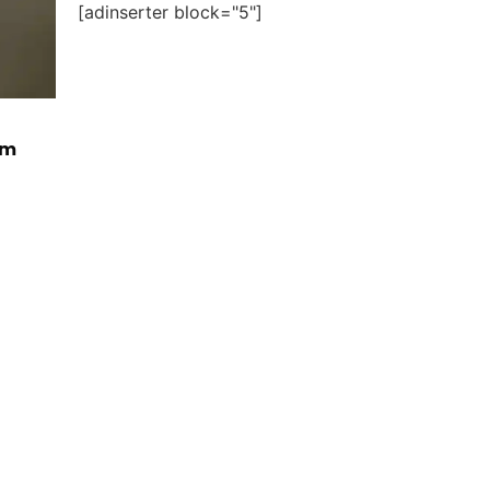
[adinserter block="5"]
om