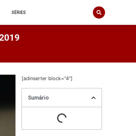
SÉRIES
 2019
[adinserter block="4"]
Sumário