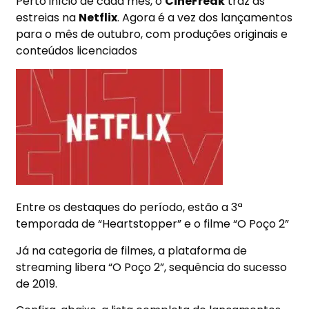
Perto início de cada mês, o
CineFreak
traz as
estreias n
a
Netflix
. Agora é a vez dos lançamentos
para o mês de outubro, com produções originais e
conteúdos licenciados
Entre os destaques do período, estão a 3ª
temporada de “Heartstopper” e o filme “O Poço 2”
Já na categoria de filmes, a plataforma de
streaming
libera
“O Poço 2”
, sequência do sucesso
de 2019.