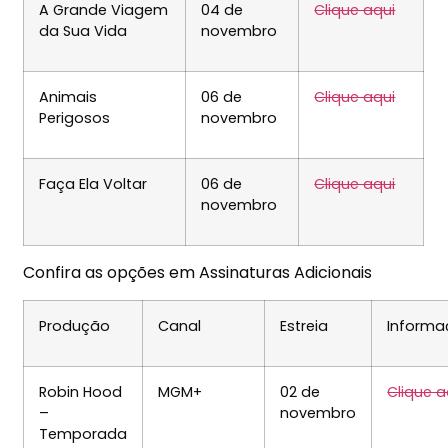
A Grande Viagem
04 de
Clique aqui
da Sua Vida
novembro
Animais
06 de
Clique aqui
Perigosos
novembro
Faça Ela Voltar
06 de
Clique aqui
novembro
Confira as opções em Assinaturas Adicionais
Produção
Canal
Estreia
Informa
Robin Hood
MGM+
02 de
Clique a
–
novembro
Temporada