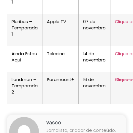
1
Pluribus –
Apple TV
07 de
Clique a
Temporada
novembro
1
Ainda Estou
Telecine
14 de
Clique a
Aqui
novembro
Landman –
Paramount+
16 de
Clique a
Temporada
novembro
2
vasco
Jornalista, criador de conteúdo,