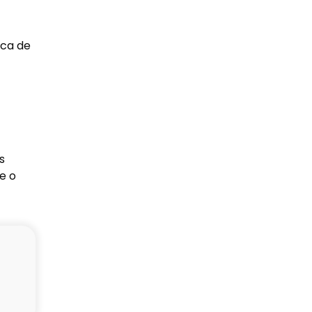
sca de
s
e o