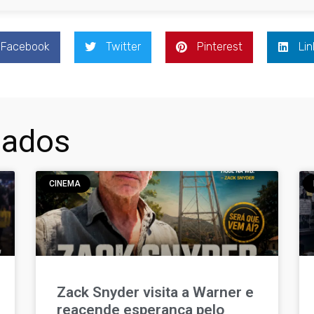
Facebook
Twitter
Pinterest
Lin
nados
CINEMA
Zack Snyder visita a Warner e
reacende esperança pelo