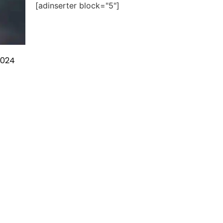
[adinserter block="5"]
2024