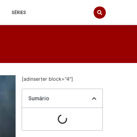
SÉRIES
[adinserter block="4"]
Sumário