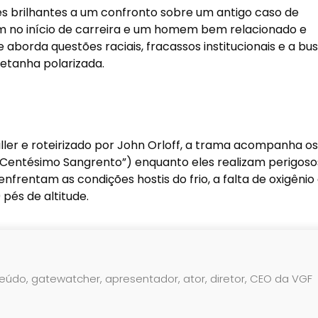
s brilhantes a um confronto sobre um antigo caso de
m no início de carreira e um homem bem relacionado e
 aborda questões raciais, fracassos institucionais e a bu
tanha polarizada.
ller e roteirizado por John Orloff, a trama acompanha os
Centésimo Sangrento”) enquanto eles realizam perigoso
rentam as condições hostis do frio, a falta de oxigênio 
pés de altitude.
teúdo, gatewatcher, apresentador, ator, diretor, CEO da VGF