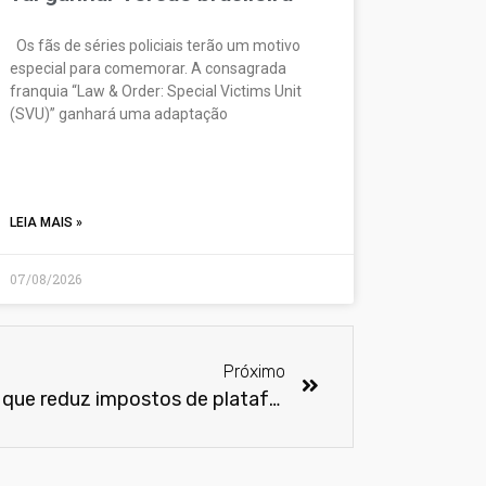
Os fãs de séries policiais terão um motivo
especial para comemorar. A consagrada
franquia “Law & Order: Special Victims Unit
(SVU)” ganhará uma adaptação
LEIA MAIS »
07/08/2026
Próximo
Prefeito de SP sanciona lei que reduz impostos de plataformas de streaming