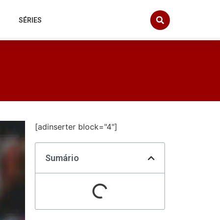
SÉRIES
[adinserter block="4"]
Sumário