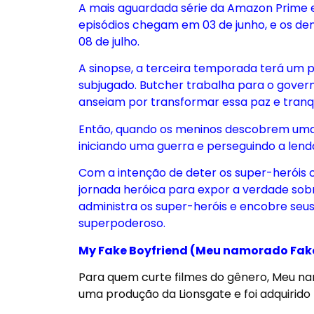
A mais aguardada série da Amazon Prime em
episódios chegam em 03 de junho, e os de
08 de julho.
A sinopse, a terceira temporada terá um 
subjugado. Butcher trabalha para o govern
anseiam por transformar essa paz e tranq
Então, quando os meninos descobrem uma m
iniciando uma guerra e perseguindo a lenda
Com a intenção de deter os super-heróis c
jornada heróica para expor a verdade sob
administra os super-heróis e encobre seu
superpoderoso.
My Fake Boyfriend (Meu namorado Fak
Para quem curte filmes do gênero, Meu na
uma produção da Lionsgate e foi adquirido 