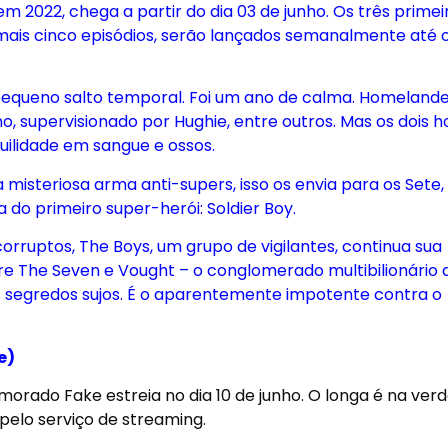
 2022, chega a partir do dia 03 de junho. Os três primei
mais cinco episódios, serão lançados semanalmente até o
pequeno salto temporal. Foi um ano de calma. Homelande
o, supervisionado por Hughie, entre outros. Mas os dois
uilidade em sangue e ossos.
isteriosa arma anti-supers, isso os envia para os Sete,
 do primeiro super-herói: Soldier Boy.
orruptos, The Boys, um grupo de vigilantes, continua sua
re The Seven e Vought – o conglomerado multibilionário 
s segredos sujos. É o aparentemente impotente contra o
e)
morado Fake estreia no dia 10 de
junho
. O longa é na ver
pelo serviço de streaming.