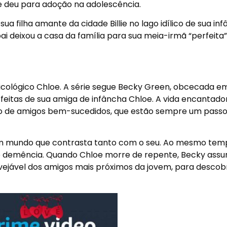
le deu para adoção na adolescência.
 filha amante da cidade Billie no lago idílico de sua inf
i deixou a casa da família para sua meia-irmã “perfeita”
sicológico Chloe. A série segue Becky Green, obcecada e
rfeitas de sua amiga de infâncha Chloe. A vida encantado
ulo de amigos bem-sucedidos, que estão sempre um passo
 um mundo que contrasta tanto com o seu. Ao mesmo temp
de demência. Quando Chloe morre de repente, Becky ass
invejável dos amigos mais próximos da jovem, para descobr