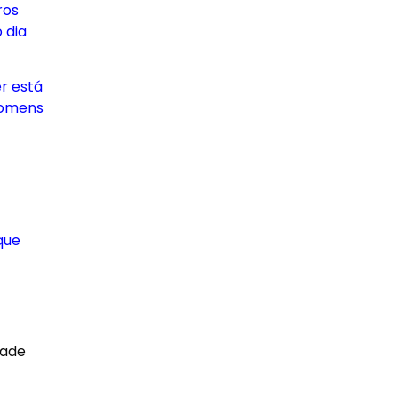
ros
 dia
r está
 homens
que
dade