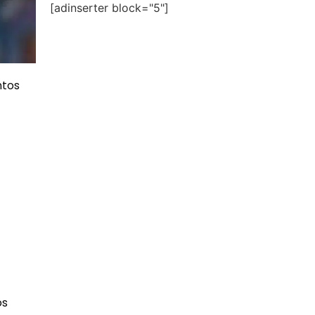
[adinserter block="5"]
ntos
os