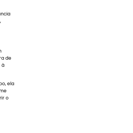
ância
,
m
ra de
 à
o, ela
ume
ir o