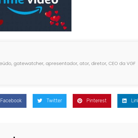
teúdo, gatewatcher, apresentador, ator, diretor, CEO da VGF
Facebook
Twitter
Pinterest
Lin