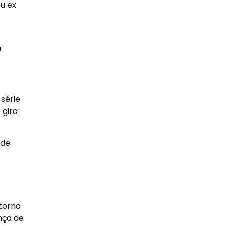
u ex
a
série
 gira
ade
etorna
nça de