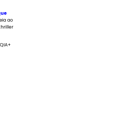
que
eia ao
riller
TQIA+