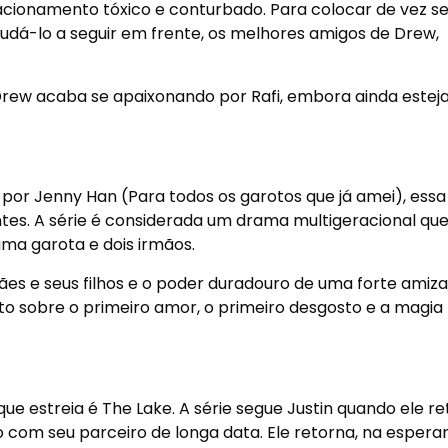
cionamento tóxico e conturbado. Para colocar de vez se
ajudá-lo a seguir em frente, os melhores amigos de Drew,
Drew acaba se apaixonando por Rafi, embora ainda estej
por Jenny Han (Para todos os garotos que já amei), essa 
tes. A série é considerada um drama multigeracional que
ma garota e dois irmãos.
es e seus filhos e o poder duradouro de uma forte amiz
to sobre o primeiro amor, o primeiro desgosto e a magia
ue estreia é The Lake. A série segue Justin quando ele r
com seu parceiro de longa data. Ele retorna, na espera