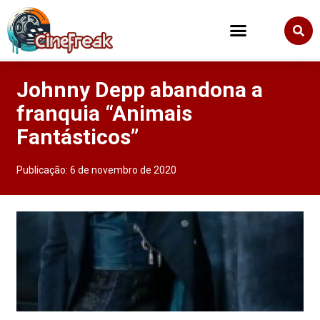
Johnny Depp abandona a
franquia “Animais
Fantásticos”
Publicação:
6 de novembro de 2020