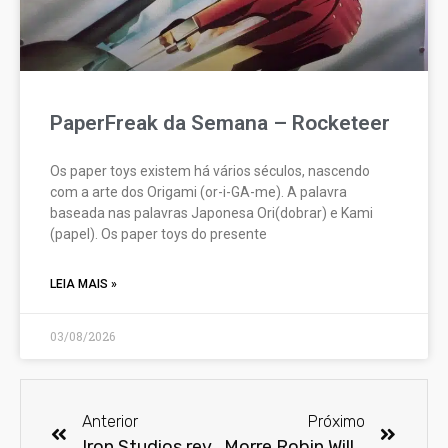
PaperFreak da Semana – Rocketeer
Os paper toys existem há vários séculos, nascendo
com a arte dos Origami (or-i-GA-me). A palavra
baseada nas palavras Japonesa Ori(dobrar) e Kami
(papel). Os paper toys do presente
LEIA MAIS »
03/08/2026
Anterior
Próximo
Iron Studios revela os colecionáveis exclusivos para a Comic Con Experience
Morre Robin Williams