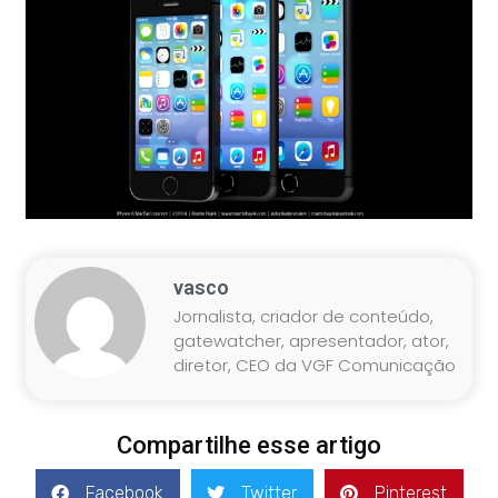
vasco
Jornalista, criador de conteúdo,
gatewatcher, apresentador, ator,
diretor, CEO da VGF Comunicação
Compartilhe esse artigo
Facebook
Twitter
Pinterest