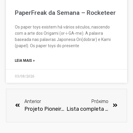
PaperFreak da Semana – Rocketeer
Os paper toys existem há vários séculos, nascendo
com a arte dos Origami (or-i-GA-me). A palavra
baseada nas palavras Japonesa Ori(dobrar) e Kami
(papel). Os paper toys do presente
LEIA MAIS »
03/08/2026
Anterior
Próximo
Projeto Pioneiros da Cultura Geek acontece neste final de semana em Santos
Lista completa dos indicados ao Oscar 2025