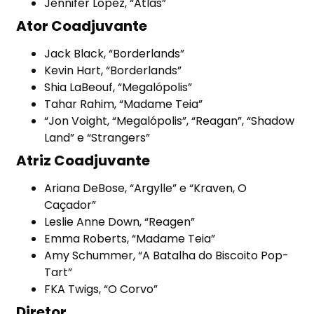
Jennifer Lopez, “Atlas”
Ator Coadjuvante
Jack Black, “Borderlands”
Kevin Hart, “Borderlands”
Shia LaBeouf, “Megalópolis”
Tahar Rahim, “Madame Teia”
“Jon Voight, “Megalópolis”, “Reagan”, “Shadow
Land” e “Strangers”
Atriz Coadjuvante
Ariana DeBose, “Argylle” e “Kraven, O
Caçador”
Leslie Anne Down, “Reagen”
Emma Roberts, “Madame Teia”
Amy Schummer, “A Batalha do Biscoito Pop-
Tart”
FKA Twigs, “O Corvo”
Diretor