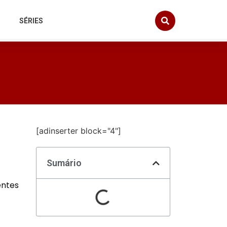
SÉRIES
[adinserter block="4"]
Sumário
entes