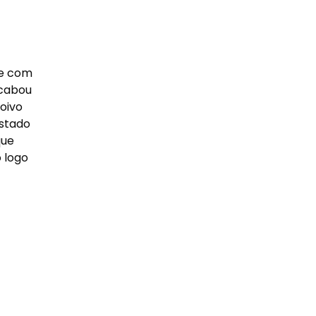
me com
acabou
oivo
estado
que
 logo