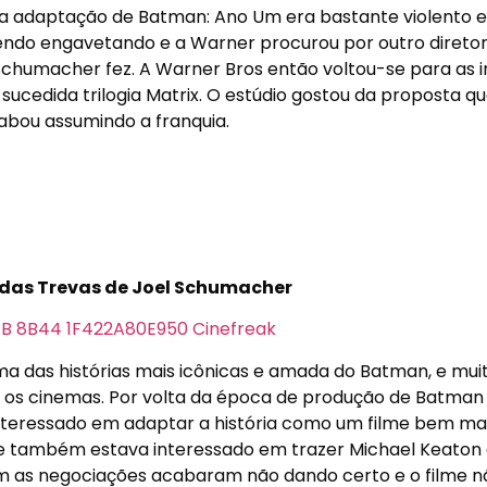
a adaptação de Batman: Ano Um era bastante violento e 
endo engavetando e a Warner procurou por outro direto
 Schumacher fez. A Warner Bros então voltou-se para as 
ucedida trilogia Matrix. O estúdio gostou da proposta qu
cabou assumindo a franquia.
 das Trevas de Joel Schumacher
uma das histórias mais icônicas e amada do Batman, e mui
ra os cinemas. Por volta da época de produção de Batman
interessado em adaptar a história como um filme bem ma
e também estava interessado em trazer Michael Keaton
ém as negociações acabaram não dando certo e o filme nã