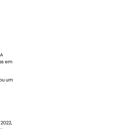
 A
das em
 ou um
 2022,