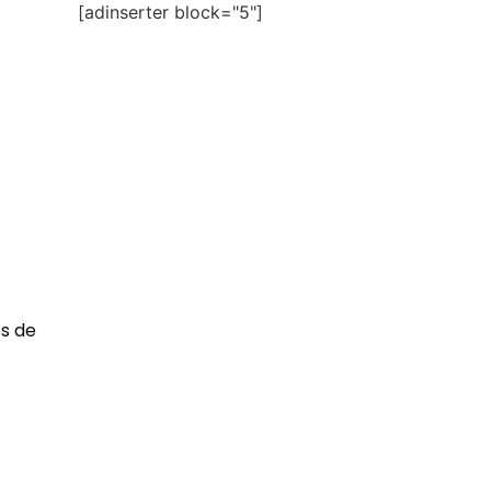
[adinserter block="5"]
os de