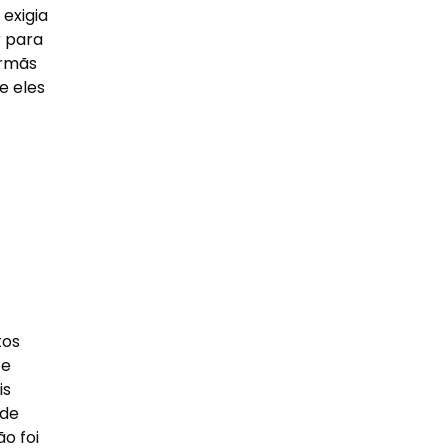
exigia
r para
irmãs
e eles
tos
 e
is
 de
o foi