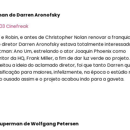
an do Darren Aronofsky
e Robin, e antes de Christopher Nolan renovar a franqui
o diretor Darren Aronofsky estava totalmente interessa
atman: Ano Um, estrelando o ator Joaquin Phoenix como
tor da HQ, Frank Miller, a fim de dar luz verde ao projeto.
jeitou a ideia do aclamado diretor, foi que tanto Darren q
ssificação para maiores, infelizmente, na época o estúdio
 ousado assim e o projeto acabou indo para a gaveta.
uperman de Wolfgang Petersen