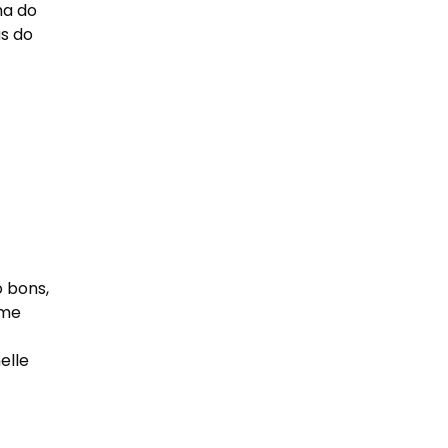
ha do
ás do
 bons,
lme
elle