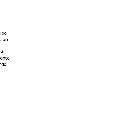
a do
do em
 A
uanto
 não