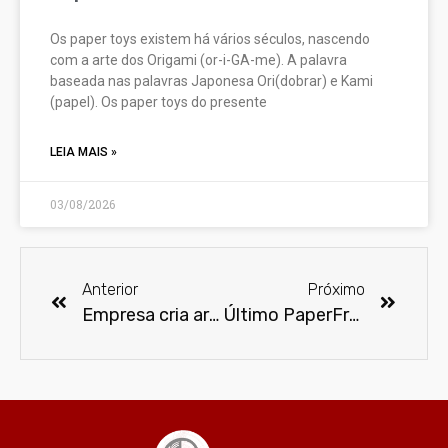
Os paper toys existem há vários séculos, nascendo
com a arte dos Origami (or-i-GA-me). A palavra
baseada nas palavras Japonesa Ori(dobrar) e Kami
(papel). Os paper toys do presente
LEIA MAIS »
03/08/2026
Anterior
Próximo
Empresa cria armadura capaz de suportar qualquer golpe corpo a corpo
Último PaperFreak de 2014 – Batman (New 52)