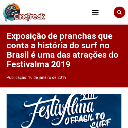
Exposição de pranchas que
conta a história do surf no
Brasil é uma das atrações do
Festivalma 2019
Publicação:
16 de janeiro de 2019