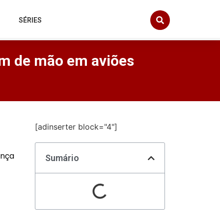
SÉRIES
em de mão em aviões
[adinserter block="4"]
ança
Sumário