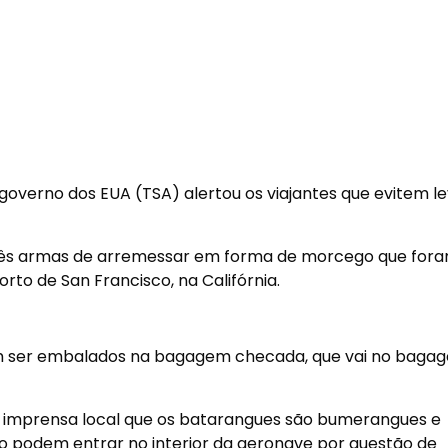
overno dos EUA (TSA) alertou os viajantes que evitem l
três armas de arremessar em forma de morcego que for
to de San Francisco, na Califórnia.
m ser embalados na bagagem checada, que vai no bagag
 à imprensa local que os batarangues são bumerangues e
o podem entrar no interior da aeronave por questão de