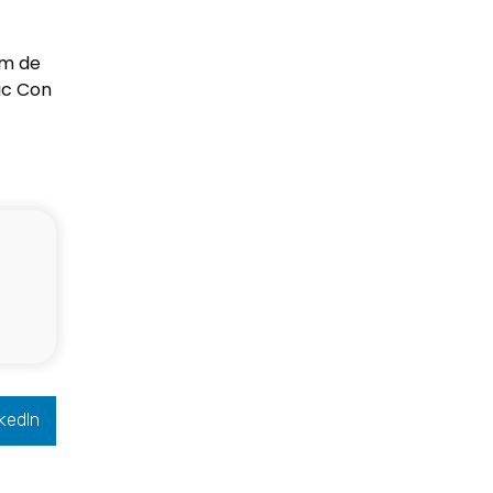
em de
ic Con
kedIn