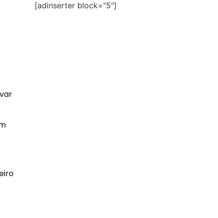
[adinserter block="5"]
evar
am
eiro