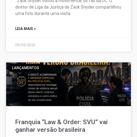
Zack Snyder voltou a movimentar os fãs da DC. O
diretor de Liga da Justiça de Zack Snyder compartilhou
uma foto durante uma visita
LEIA MAIS »
08/08/2026
LANÇAMENTOS
Franquia “Law & Order: SVU” vai
ganhar versão brasileira