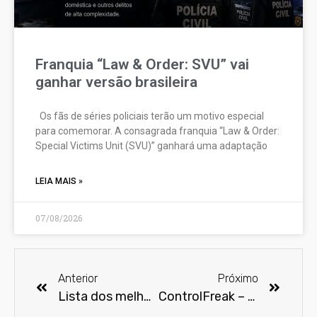
Franquia “Law & Order: SVU” vai
ganhar versão brasileira
Os fãs de séries policiais terão um motivo especial
para comemorar. A consagrada franquia “Law & Order:
Special Victims Unit (SVU)” ganhará uma adaptação
LEIA MAIS »
07/08/2026
Anterior
Próximo
Lista dos melhores filmes e séries de 2012 do American Film Institute
ControlFreak – O Hobbit e o que esperar dele…