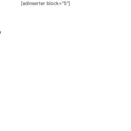
[adinserter block="5"]
n