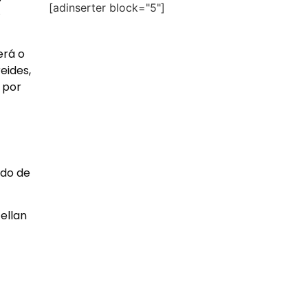
[adinserter block="5"]
.
erá o
eides,
 por
ado de
ellan