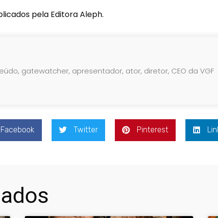
blicados pela Editora Aleph.
teúdo, gatewatcher, apresentador, ator, diretor, CEO da VGF
Facebook
Twitter
Pinterest
Lin
nados