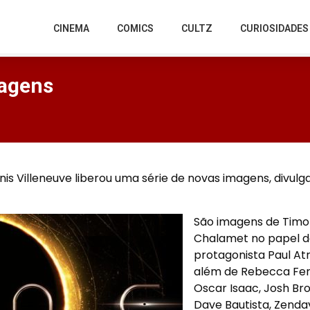
CINEMA
COMICS
CULTZ
CURIOSIDADES
magens
is Villeneuve liberou uma série de novas imagens, divulg
São imagens de Tim
Chalamet no papel 
protagonista Paul Atr
além de Rebecca Fer
Oscar Isaac, Josh Brol
Dave Bautista, Zenda