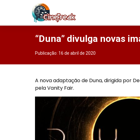
“Duna” divulga novas i
Publicação:
16 de abril de 2020
A nova adaptação de Duna, dirigida por Den
pela Vanity Fair.