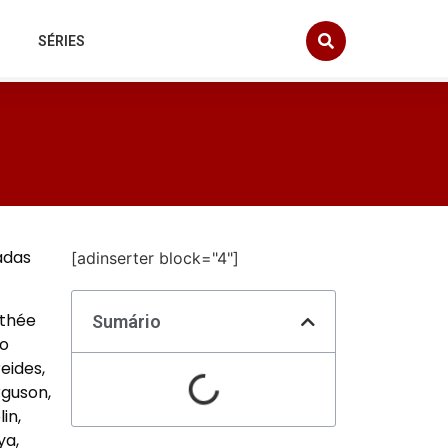
SÉRIES
adas
[adinserter block="4"]
othée
Sumário
do
eides,
guson,
in,
ya,