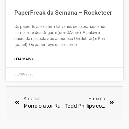
PaperFreak da Semana – Rocketeer
Os paper toys existem há vários séculos, nascendo
com a arte dos Origami (or-i-GA-me). A palavra
baseada nas palavras Japonesa Ori(dobrar) e Kami
(papel). Os paper toys do presente
LEIA MAIS »
03/08/2026
Anterior
Próximo
Morre o ator Rubens Caribé aos 56 anos
Todd Phillips confirma sequência de Coringa e revela nome do filme