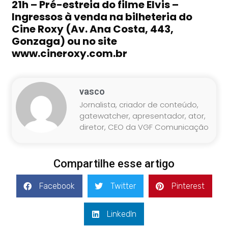
21h – Pré-estreia do filme Elvis –
Ingressos à venda na bilheteria do
Cine Roxy (Av. Ana Costa, 443,
Gonzaga) ou no site
www.cineroxy.com.br
vasco
Jornalista, criador de conteúdo,
gatewatcher, apresentador, ator,
diretor, CEO da VGF Comunicação
Compartilhe esse artigo
Facebook
Twitter
Pinterest
LinkedIn