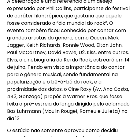
A celebração é uma referência a um desejo
expressado por Phil Collins, participante do festival
de caráter filantrópico, que gostaria que aquele
fosse considerado o “dia mundial do rock”. O
evento também ficou conhecido por contar com
grandes artistas do gênero, como Queen, Mick
Jagger, Keith Richards, Ronnie Wood, Elton John,
Paul McCartney, David Bowie, U2, Kiss, entre outros.
Elvis, a cinebiografia do Rei do Rock, estreará em 14
de julho. Tendo em vista a importância do cantor
para o gênero musical, sendo fundamental na
popularização e o bê-á-bá do rock, e a
proximidade das datas, o Cine Roxy (Av. Ana Costa,
443, Gonzaga) propôs à Warner Bros. que fosse
feita a pré-estreia do longa dirigido pelo aclamado
Baz Luhrmann (Moulin Rouge!, Romeu e Julieta) no
dia 13.
O estúdio não somente aprovou como decidiu