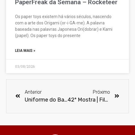
PaperFreak da Semana – Rocketeer
Os paper toys existem há vários séculos, nascendo
com a arte dos Origami (or-i-GA-me). A palavra
baseada nas palavras Japonesa Ori(dobrar) e Kami
(papel). Os paper toys do presente
LEIA MAIS »
03/08/2026
Anterior
Próximo
Uniforme do Batmam da série Gotham será inspirado em “O Cavaleiro das Trevas”
42ª Mostra | Filmes em realidade virtual têm exibição gratuita durante o evento