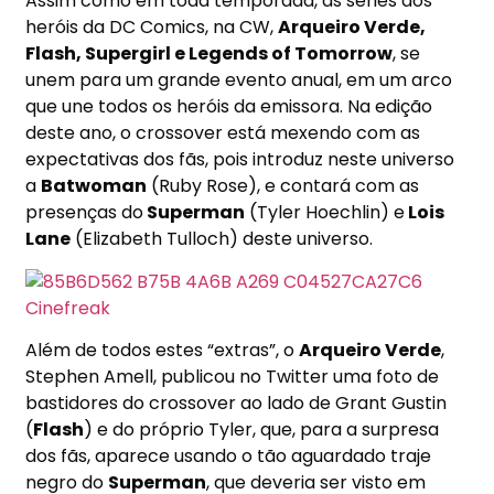
Assim como em toda temporada, as séries dos
heróis da DC Comics, na CW,
Arqueiro Verde,
Flash, Supergirl e Legends of Tomorrow
, se
unem para um grande evento anual, em um arco
que une todos os heróis da emissora. Na edição
deste ano, o crossover está mexendo com as
expectativas dos fãs, pois introduz neste universo
a
Batwoman
(Ruby Rose), e contará com as
presenças do
Superman
(Tyler Hoechlin) e
Lois
Lane
(Elizabeth Tulloch) deste universo.
Além de todos estes “extras”, o
Arqueiro Verde
,
Stephen Amell, publicou no Twitter uma foto de
bastidores do crossover ao lado de Grant Gustin
(
Flash
) e do próprio Tyler, que, para a surpresa
dos fãs, aparece usando o tão aguardado traje
negro do
Superman
, que deveria ser visto em