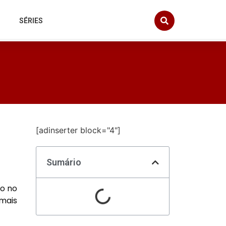
SÉRIES
[adinserter block="4"]
Sumário
do no
 mais