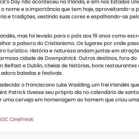
rick’s Day não aconteceu na Irlanda, e sim nos Estados Uni
 o nome e a importância que tem hoje, aproveitando-a 
gria e tradições, vestindo suas cores e espalhando-as pel
landês, mas foi levado para o país aos 16 anos como escr
lhar a palavra do Cristianismo. Os lugares por onde pass
ro turístico. História e natureza andam juntas em atraçõ
rmosa cidade de Downpatrick. Outros destinos, fora do
Belfast e Dublin, cheias de histórias, bons restaurantes 
adora baladas e festivais.
adecida: o franciscano Luke Wadding, um frei irlandês qu
aint Patrick tivesse seu próprio dia no calendário de santo
tomar uma cerveja em homenagem ao homem que criou uma