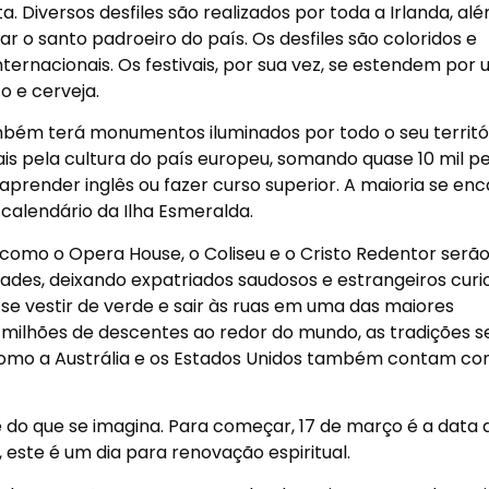
. Diversos desfiles são realizados por toda a Irlanda, al
r o santo padroeiro do país. Os desfiles são coloridos e
nternacionais. Os festivais, por sua vez, se estendem por
 e cerveja.
também terá monumentos iluminados por todo o seu territór
ais pela cultura do país europeu, somando quase 10 mil p
 aprender inglês ou fazer curso superior. A maioria se en
calendário da Ilha Esmeralda.
 como o Opera House, o Coliseu e o Cristo Redentor serã
idades, deixando expatriados saudosos e estrangeiros curi
 se vestir de verde e sair às ruas em uma das maiores
milhões de descentes ao redor do mundo, as tradições s
 como a Austrália e os Estados Unidos também contam c
nte do que se imagina. Para começar, 17 de março é a data 
, este é um dia para renovação espiritual.