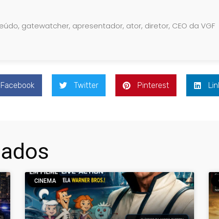
teúdo, gatewatcher, apresentador, ator, diretor, CEO da VGF
Facebook
Twitter
Pinterest
Lin
nados
CINEMA