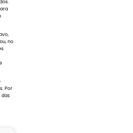
dos.
para
o
avo,
ou, no
es
e
e
s. Por
 das