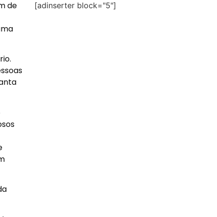
ém de
[adinserter block="5"]
 uma
io.
essoas
canta
o
osos
e
om
da