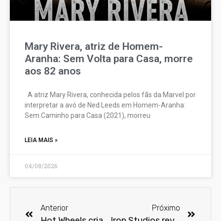
Mary Rivera, atriz de Homem-
Aranha: Sem Volta para Casa, morre
aos 82 anos
A atriz Mary Rivera, conhecida pelos fãs da Marvel por
interpretar a avó de Ned Leeds em Homem-Aranha:
Sem Caminho para Casa (2021), morreu
LEIA MAIS »
04/08/2026
Anterior
Próximo
Hot Wheels cria carro inspirado em Darth Vader
Iron Studios revela os colecionáveis exclusivos para a Comic Con Experience