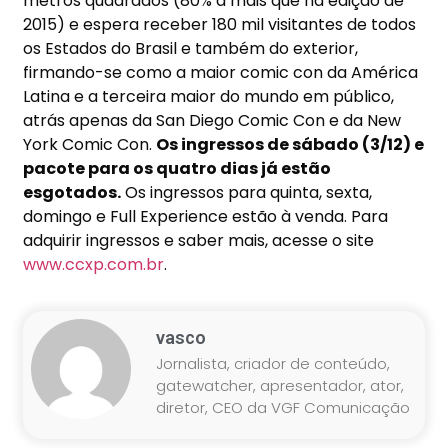
metros quadrados (80% a mais que na edição de
2015) e espera receber 180 mil visitantes de todos
os Estados do Brasil e também do exterior,
firmando-se como a maior comic con da América
Latina e a terceira maior do mundo em público,
atrás apenas da San Diego Comic Con e da New
York Comic Con.
Os ingressos de sábado (3/12) e
pacote para os quatro dias já estão
esgotados.
Os ingressos para quinta, sexta,
domingo e Full Experience estão à venda. Para
adquirir ingressos e saber mais, acesse o site
www.ccxp.com.br
.
vasco
Jornalista, criador de conteúdo,
gatewatcher, apresentador, ator,
diretor, CEO da VGF Comunicação