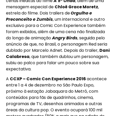
cenas inéditas do filme
A 5ª Onda
, além de uma
mensagem especial de
Chloë Grace Moretz
,
estrela do filme. Dois trailers de
Orgulho e
Preconceito e Zumbis
, um internacional e outro
exclusivo para a Comic Con Experience também
foram exibidos, além de uma cena não finalizada
do longa de animação
Angry Birds
, seguida pelo
anúncio de que, no Brasil, o personagem Red seria
dublado por Marcelo Adnet. Depois do trailer,
Dani
Calabresa
, que também dublou um personagem,
subiu ao palco para falar um pouco sobre sua
expectativa.
A
CCXP – Comic Con Experience 2016
acontece
entre 1 a 4 de dezembro no São Paulo Expo,
próximo à estação Jabaquara do Metrô, com
conteúdos para fãs de quadrinhos, cinema,
programas de TV, desenhos animados e outras
áreas da cultura pop. O evento ocupará 100 mil