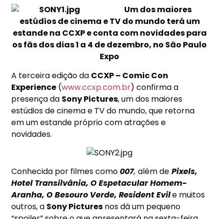
Um dos maiores
estúdios de cinema e TV do mundo terá um
estande na CCXP e conta com novidades para
os fãs dos dias 1 a 4 de dezembro, no São Paulo
Expo
A terceira edição da
CCXP – Comic Con
Experience
(
www.ccxp.com.br
) confirma a
presença da
Sony Pictures
, um dos maiores
estúdios de cinema e TV do mundo, que retorna
em um estande próprio com atrações e
novidades.
Conhecida por filmes como
007
,
além de
Pixels,
Hotel Transilvânia, O Espetacular Homem-
Aranha, O Besouro Verde, Resident Evil
e muitos
outros, a
Sony
Pictures
nos dá um pequeno
“spoiler” sobre o que apresentará na sexta-feira