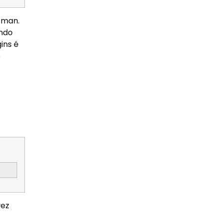
tman.
ando
ins é
o
vez