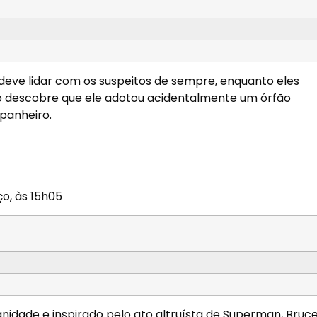
eve lidar com os suspeitos de sempre, enquanto eles
 descobre que ele adotou acidentalmente um órfão
panheiro.
ço, às 15h05
idade e inspirado pelo ato altruísta de Superman, Bruc