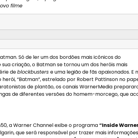
ovo filme
o Batman. Só de ler um dos bordões mais icônicos do
sua criação, o Batman se tornou um dos heróis mais
érie de
blockbusters
e uma legião de fãs apaixonados. E n
 herói, “Batman”, estrelado por Robert Pattinson no pap
maratonistas de plantão, os canais WarnerMedia prepara
ngas de diferentes versões do homem-morcego, que ac
h50
, a Warner Channel exibe o programa
“Inside Warner
lgarin, que será responsável por trazer mais informaçõe