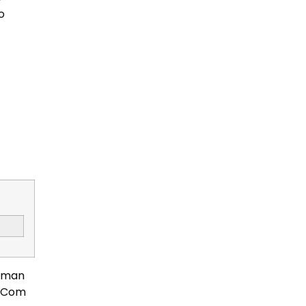
o
atman
. Com