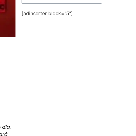
[adinserter block="5"]
 dia,
ará