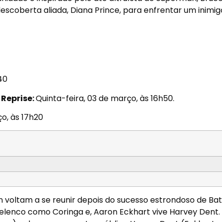
coberta aliada, Diana Prince, para enfrentar um inimig
40
–
Reprise:
Quinta-feira, 03 de março, às 16h50
.
ço, às 17h20
lan voltam a se reunir depois do sucesso estrondoso de B
o elenco como Coringa e, Aaron Eckhart vive Harvey Dent