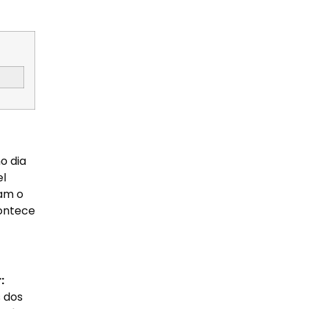
o dia
el
ram o
ontece
:
s dos