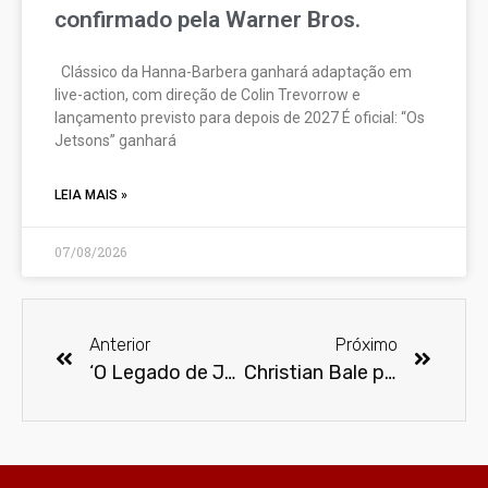
confirmado pela Warner Bros.
Clássico da Hanna-Barbera ganhará adaptação em
live-action, com direção de Colin Trevorrow e
lançamento previsto para depois de 2027 É oficial: “Os
Jetsons” ganhará
LEIA MAIS »
07/08/2026
Anterior
Próximo
‘O Legado de Júpiter’ é cancelada pela Netflix
Christian Bale pode voltar a viver o Cavaleiro das Trevas em “The Flash”