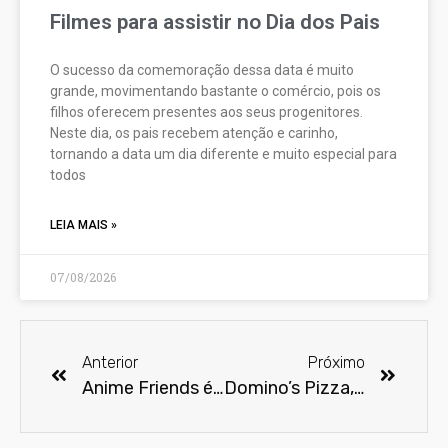
Filmes para assistir no Dia dos Pais
O sucesso da comemoração dessa data é muito
grande, movimentando bastante o comércio, pois os
filhos oferecem presentes aos seus progenitores.
Neste dia, os pais recebem atenção e carinho,
tornando a data um dia diferente e muito especial para
todos
LEIA MAIS »
07/08/2026
Anterior
Próximo
Anime Friends é palco para alegria do público
Domino’s Pizza, Coca-Cola e Netflix criam combo temático Stranger Things 3