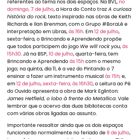
referentes ao tema nos dois espaços. Na BVL,
no
domingo, 7 de julho
, a Hora do Conto traz
A curiosa
história do rock
, texto inspirado nas obras de Keith
Richards e Ilan Brenman, com o Grupo #BoraLê e
interpretação em Libras,
às 16h
. Em
12 de julho
,
sexta-feira, o Brincando e Aprendendo propõe
que todos participem do jogo
We will rock you
,
às
15h30
. Já na BSP,
10 de julho
, quarta-feira, tem
Brincando e Aprendendo
às 15h
com o mesmo
jogo; na quinta, dia 11, é a vez do Pintando o 7
ensinar a fazer um instrumento musical
às 15h
; e,
em
12 de julho
,
sexta-feira, às 16h30
, o Leitura ao Pé
do Ouvido apresenta a obra de Mark Eglinton:
James Hetfield, o lobo à frente do Metallica
. Vale
lembrar que o acervo das duas bibliotecas conta
com várias obras ligadas ao assunto.
Importante ressaltar ainda que os dois espaços
funcionarão normalmente no feriado de
9 de julho
,