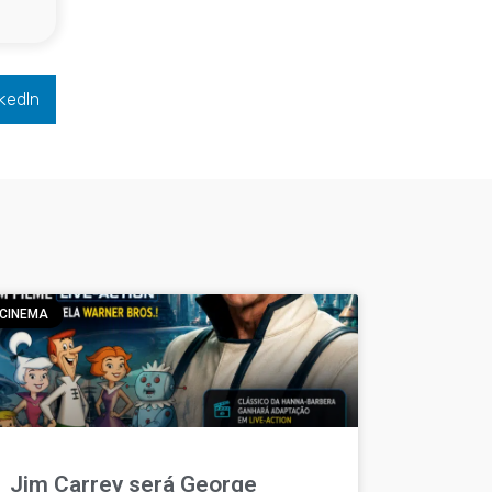
kedIn
CINEMA
Jim Carrey será George