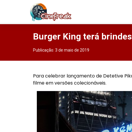
Burger King terá brindes
Publicação:
3 de maio de 2019
Para celebrar lançamento de Detetive Pika
filme em versões colecionáveis.