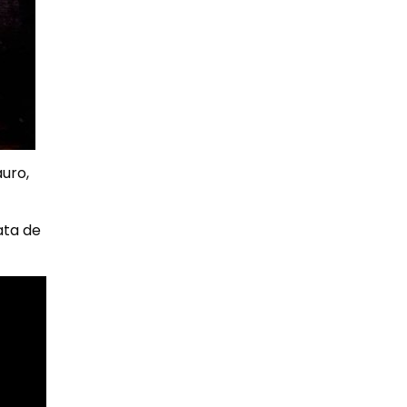
uro,
ata de