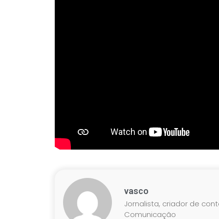
vasco
Jornalista, criador de con
Comunicação