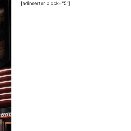
[adinserter block="5"]