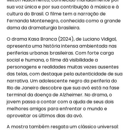
sua voz
ú
nica e por sua contribui
çã
o
à
m
ú
sica e
à
cultura do Brasil. O filme tem a narra
çã
o de
Fernanda Montenegro, conhecida como a grande
dama da dramaturgia brasileira.
O drama
Kasa Branca (2024)
, de
Luciano Vidigal
,
apresenta uma hist
ó
ria intensa ambientada nas
periferias urbanas brasileiras. Com forte carga
social e humana, o filme d
á
visibilidade a
personagens e realidades muitas vezes ausentes
das telas, com destaque pela autenticidade de sua
narrativa. Um adolescente negro da periferia do
Rio de Janeiro descobre que sua av
ó
est
á
na fase
terminal da doen
ç
a de Alzheimer. No drama, o
jovem passa a contar com a ajuda de seus dois
melhores amigos para enfrentar o mundo e
aproveitar os
ú
ltimos dias da av
ó
.
A mostra tamb
é
m resgata um cl
á
ssico universal: