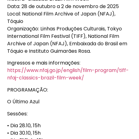
Data:
28 de outubro a 2 de novembro de 2025
Local:
National Film Archive of Japan (NFAJ),
T
ó
quio
Organiza
çã
o:
Linhas Produ
çõ
es Culturais
,
Tokyo
International Film Festival (TIFF)
,
National Film
Archive of Japan (NFAJ)
,
Embaixada do Brasil em
T
ó
quio
e
Instituto Guimar
ã
es Rosa
.
Ingressos e mais informa
çõ
es:
https://www.nfaj.go.jp/english/film-program/tiff-
nfaj-classics-brazil-film-week/
PROGRAMA
ÇÃ
O:
O
Ú
ltimo Azul
Sess
õ
es
:
•
Dia 28.10, 15h
•
Dia 30.10, 15h