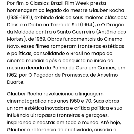
Por fim, o
Classics:
Brazil Film Week
presta
homenagem ao legado do mestre
Glauber Rocha
(1939-1981)
, exibindo dois de seus maiores cl
á
ssicos:
Deus e o Diabo na Terra do Sol (1964),
e
O Drag
ã
o
da Maldade contra o Santo Guerreiro (Ant
ô
nio das
Mortes),
de
1969
. Obras fundamentais do
Cinema
Novo
, esses filmes romperam fronteiras est
é
ticas
e pol
í
ticas, consolidando o Brasil no mapa do
cinema mundial ap
ó
s a conquista no in
í
cio da
mesma d
é
cada da Palma de Ouro em Cannes, em
1962, por O Pagador de Promessas, de Anselmo
Duarte.
Glauber Rocha revolucionou a linguagem
cinematogr
á
fica nos anos 1960 e 70. Suas obras
uniram est
é
tica inovadora e cr
í
tica pol
í
tica e sua
influ
ê
ncia ultrapassa fronteiras e gera
çõ
es,
inspirando cineastas em todo o mundo. At
é
hoje,
Glauber
é
refer
ê
ncia de criatividade, ousadia e