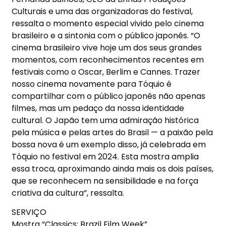
Culturais e uma das organizadoras do festival,
ressalta o momento especial vivido pelo cinema
brasileiro e a sintonia com o p
ú
blico japon
ê
s.
“
O
cinema brasileiro vive hoje um dos seus grandes
momentos, com reconhecimentos recentes em
festivais como o Oscar, Berlim e Cannes. Trazer
nosso cinema novamente para T
ó
quio
é
compartilhar com o p
ú
blico japon
ê
s n
ã
o apenas
filmes, mas um peda
ç
o da nossa identidade
cultural. O Jap
ã
o tem uma admira
çã
o hist
ó
rica
pela m
ú
sica e pelas artes do Brasil
—
a paix
ã
o pela
bossa nova
é
um exemplo disso, j
á
celebrada em
T
ó
quio no festival em 2024. Esta mostra amplia
essa troca, aproximando ainda mais os dois pa
í
ses,
que se reconhecem na sensibilidade e na for
ç
a
criativa da cultura
”
, ressalta.
SERVI
Ç
O
Mostra
“
Classics: Brazil Film Week
”