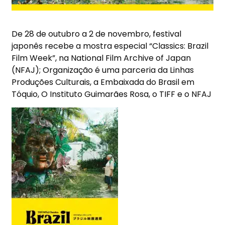
De
28 de outubro a 2 de novembro
,
festival
japon
ê
s recebe a mostra especial
“
Classics: Brazil
Film Week
”
,
na
National Film Archive of Japan
(NFAJ); Organiza
çã
o
é
uma parceria da Linhas
Produ
çõ
es Culturais, a Embaixada do Brasil em
T
ó
quio, O Instituto Guimar
ã
es Rosa, o TIFF e o NFAJ