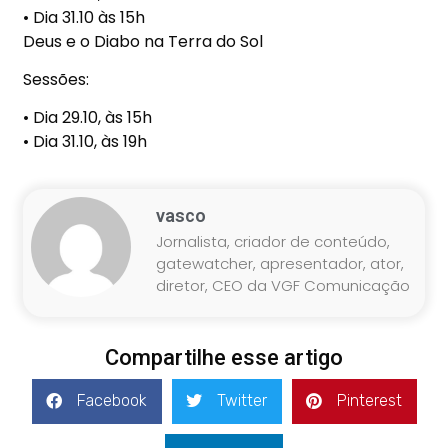
•
Dia 31.10
à
s 15h
Deus e o Diabo na Terra do Sol
Sess
õ
es:
•
Dia 29.10,
à
s 15h
•
Dia 31.10,
à
s 19h
vasco
Jornalista, criador de conteúdo,
gatewatcher, apresentador, ator,
diretor, CEO da VGF Comunicação
Compartilhe esse artigo
Facebook
Twitter
Pinterest