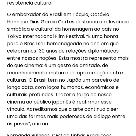
resist
ê
ncia cultural.
O embaixador do Brasil em T
ó
quio, Oct
á
vio
Henrique Dias Garcia C
ô
rtes destacou a relev
â
ncia
simb
ó
lica e cultural da homenagem ao pa
í
s no
Tokyo International Film Festival.
“É
uma honra
para o Brasil ser homenageado no ano em que
celebramos 130 anos de rela
çõ
es diplom
á
ticas
entre nossas na
çõ
es. Esta mostra representa mais
do que cinema:
é
um gesto de amizade, de
reconhecimento m
ú
tuo e de aproxima
çã
o entre
culturas. O Brasil tem no Jap
ã
o um parceiro de
longa data, com la
ç
os humanos, econ
ô
micos e
culturais profundos. Trazer a for
ç
a do nosso
cinema ao p
ú
blico japon
ê
s
é
reafirmar esse
v
í
nculo. Acreditamos que a arte continua a ser
uma das formas mais poderosas de di
á
logo entre
os povos
”
, afirma.
Fernanda Bulh
õ
es, CEO da Linhas Produ
çõ
es