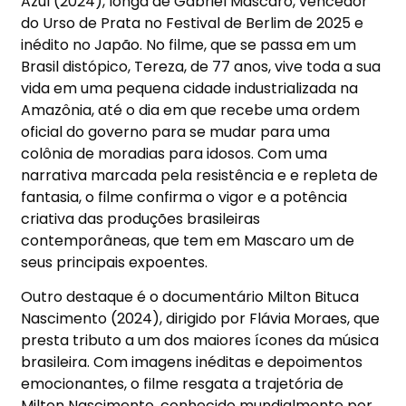
Azul (2024)
, longa de Gabriel Mascaro, vencedor
do
Urso de Prata no Festival de Berlim de 2025
e
in
é
dito no Jap
ã
o.
No filme, que se passa em um
Brasil dist
ó
pico, Tereza, de 77 anos, vive toda a sua
vida em uma pequena cidade industrializada na
Amaz
ô
nia, at
é
o dia em que recebe uma ordem
oficial do governo para se mudar para uma
col
ô
nia de moradias para idosos. Com uma
narrativa marcada pela resist
ê
ncia e e repleta de
fantasia, o filme confirma o vigor e a pot
ê
ncia
criativa das produ
çõ
es brasileiras
contempor
â
neas, que tem em Mascaro um de
seus principais expoentes.
Outro destaque
é
o document
á
rio
Milton Bituca
Nascimento (2024)
, dirigido por
Fl
á
via Moraes
, que
presta tributo a um dos maiores
í
cones da m
ú
sica
brasileira. Com imagens in
é
ditas e depoimentos
emocionantes, o filme resgata a trajet
ó
ria de
Milton Nascimento, conhecido mundialmente por