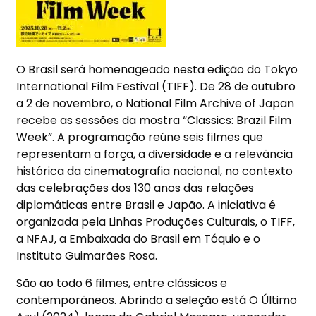
O Brasil ser
á
homenageado nesta edi
çã
o do
Tokyo
International Film Fest
ival (TIFF)
. De 28 de outubro
a 2 de novembro, o
National Film Archive of Ja
pan
recebe as sess
õ
es da mostra
“
Classics: Brazil Film
Week
”
. A programa
çã
o re
ú
ne seis filmes que
representam a for
ç
a, a diversidade e a relev
â
ncia
hist
ó
rica da cinematografia nacional, no contexto
das celebra
çõ
es dos 130 anos das rela
çõ
es
diplom
á
ticas entre Brasil e Jap
ã
o. A iniciativa
é
organizada pela
Linhas Produ
çõ
es Culturais
, o
TIFF
,
a
NFAJ
, a
Embaixada do Brasil em T
ó
quio
e o
Instituto Guimar
ã
es Rosa.
S
ã
o ao todo 6 filmes, entre cl
á
ssicos e
contempor
â
neos. Abrindo a sele
çã
o est
á
O
Ú
ltimo