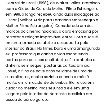
Central do Brasil (1998)
, de
Walter Salles
. Premiado
com o
Globo de Ouro de Melhor Filme Estrangeiro
em 1999
, o longa recebeu ainda
duas indica
çõ
es ao
Oscar
(Melhor Atriz para Fernanda Montenegro e
Melhor Filme Estrangeiro). Considerado um dos
marcos do cinema nacional, a obra emociona por
retratar a rela
çã
o improv
á
vel entre Dora e Josu
é
em uma jornada de afeto e descoberta pelo
interior do Brasil. No filme, Dora
é
uma amargurada
ex-professora que ganha a vida escrevendo
cartas para pessoas analfabetas. Ela embolsa o
dinheiro sem sequer postar as cartas. Um dia,
Josu
é
, o filho de nove anos de idade de uma de
suas clientes, acaba sozinho quando a m
ã
e
é
morta em um acidente de
ô
nibus. Ela reluta em
cuidar do menino, mas se junta a ele em uma
viagem pelo interior do Nordeste brasileiro em
busca do pai do garoto.