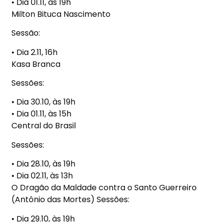
•
Dia 01.11,
à
s 19h
Milton Bituca Nascimento
Sess
ã
o:
•
Dia 2.11, 16h
Kasa Branca
Sess
õ
es:
•
Dia 30.10,
à
s 19h
•
Dia 01.11,
à
s 15h
Central do Brasil
Sess
õ
es:
•
Dia 28.10,
à
s 19h
•
Dia 02.11,
à
s 13h
O Drag
ã
o da Maldade contra o Santo Guerreiro
(Ant
ô
nio das Mortes) Sess
õ
es:
•
Dia 29.10,
à
s 19h