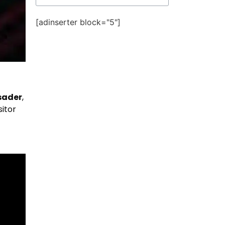
[adinserter block="5"]
sader
,
itor