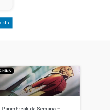
kedIn
CINEMA
PaperFreak da Semana –