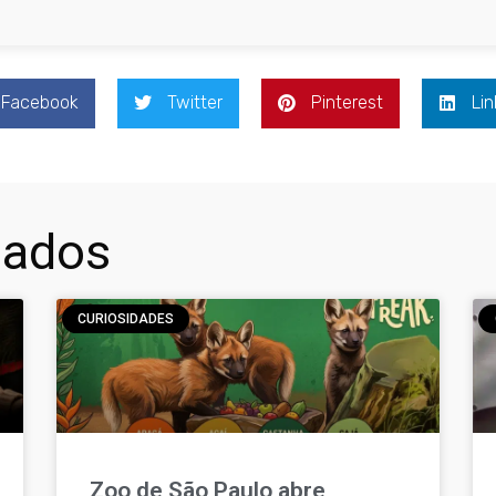
Facebook
Twitter
Pinterest
Lin
nados
CURIOSIDADES
Zoo de São Paulo abre