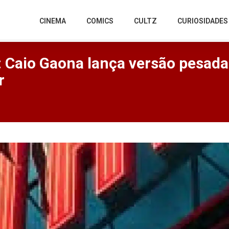
CINEMA
COMICS
CULTZ
CURIOSIDADES
Caio Gaona lança versão pesada 
r