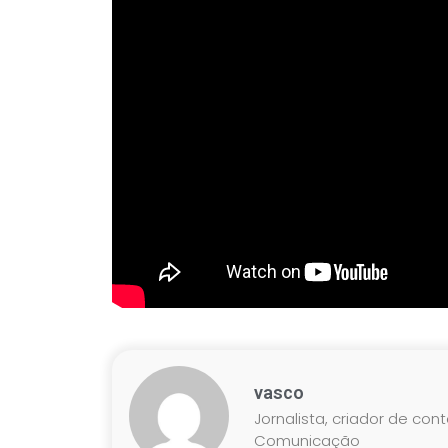
vasco
Jornalista, criador de con
Comunicação