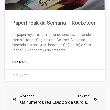
PaperFreak da Semana – Rocketeer
Os paper toys existem há vários séculos, nascendo
com a arte dos Origami (or-i-GA-me). A palavra
baseada nas palavras Japonesa Ori(dobrar) e Kami
(papel). Os paper toys do presente
LEIA MAIS »
03/08/2026
Anterior
Próximo
Os números reais do Snyder Cut na HBO Max são enormes
Globo de Ouro sofre represálias por causa de escândalo de racismo e corrupção