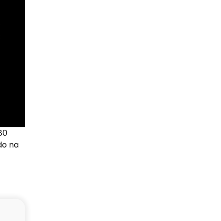
80
do na