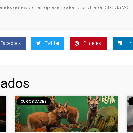
teúdo, gatewatcher, apresentador, ator, diretor, CEO da VGF
Facebook
Twitter
Pinterest
Lin
nados
CURIOSIDADES