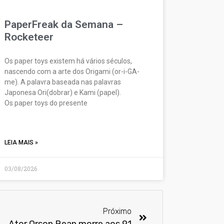
PaperFreak da Semana –
Rocketeer
Os paper toys existem há vários séculos,
nascendo com a arte dos Origami (or-i-GA-
me). A palavra baseada nas palavras
Japonesa Ori(dobrar) e Kami (papel).
Os paper toys do presente
LEIA MAIS »
03/08/2026
Próximo
Ator Orson Bean morre aos 91