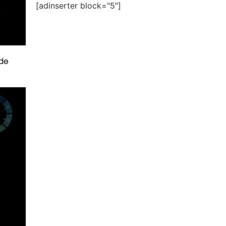
[adinserter block="5"]
 de