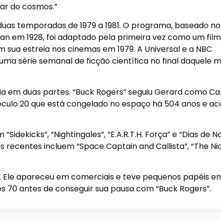
gar do cosmos.”
r duas temporadas de 1979 a 1981. O programa, baseado no
an em 1928, foi adaptado pela primeira vez como um film
m sua estreia nos cinemas em 1979. A Universal e a NBC
a série semanal de ficção científica no final daquele
reia em duas partes. “Buck Rogers” seguiu Gerard como Ca
século 20 que está congelado no espaço há 504 anos e ac
Sidekicks”, “Nightingales”, “E.A.R.T.H. Força” e “Dias de N
s recentes incluem “Space Captain and Callista”, “The Ni
k. Ele apareceu em comerciais e teve pequenos papéis e
s 70 antes de conseguir sua pausa com “Buck Rogers”.