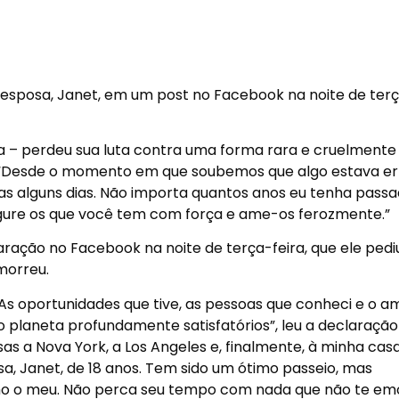
 esposa, Janet, em um post no Facebook na noite de ter
 – perdeu sua luta contra uma forma rara e cruelmente
t. “Desde o momento em que soubemos que algo estava e
s alguns dias. Não importa quantos anos eu tenha pass
Segure os que você tem com força e ame-os ferozmente.”
ação no Facebook na noite de terça-feira, que ele pedi
morreu.
 As oportunidades que tive, as pessoas que conheci e o a
 planeta profundamente satisfatórios”, leu a declaração
as a Nova York, a Los Angeles e, finalmente, à minha cas
a, Janet, de 18 anos. Tem sido um ótimo passeio, mas
mo o meu. Não perca seu tempo com nada que não te em