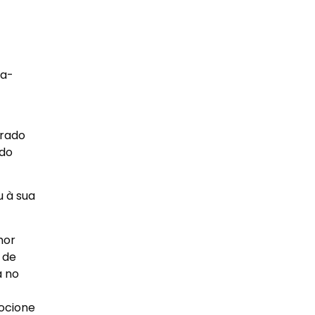
ça-
rrado
ado
u à sua
mor
 de
a no
ocione