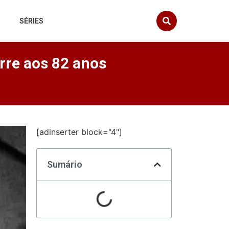
SÉRIES
orre aos 82 anos
[adinserter block="4"]
Sumário