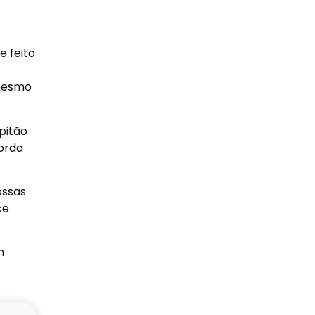
e feito
 mesmo
pitão
orda
ossas
ce
m