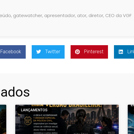
teúdo, gatewatcher, apresentador, ator, diretor, CEO da VGF
Facebook
Twitter
Pinterest
Lin
nados
LANÇAMENTOS